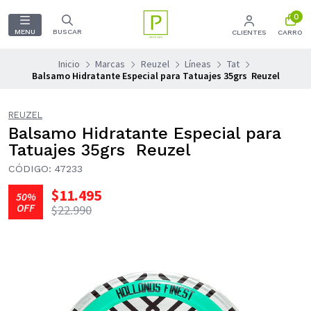
0
MENU
BUSCAR
CLIENTES
CARRO
Inicio
Marcas
Reuzel
Líneas
Tat
Balsamo Hidratante Especial para Tatuajes 35grs Reuzel
REUZEL
Balsamo Hidratante Especial para
Tatuajes 35grs Reuzel
CÓDIGO: 47233
$11.495
50%
OFF
$22.990