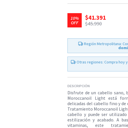
$41.391
10%
OFF
$45.990
Región Metropolitana: Co
domi
Otras regiones: Compra hoy y
DESCRIPCIÓN
Disfrute de un cabello sano, 
Moroccanoil Light está for
delicadas del cabello fino y de
Tratamiento Moroccanoil Light
cabello y puede ser utiliza
estilización y acabado. A ba
vitaminas, este tratami