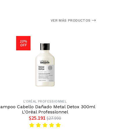
VER MÁS PRODUCTOS
10%
OFF
L'ORÉAL PROFESSIONNEL
ampoo Cabello Dañado Metal Detox 300ml
Shampo
L'Oréal Professionnel
$25.191
$27.990