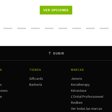
VER OPCIONES
SUBIR
A
TIENDA
MARCAS
Giftcards
Jenoris
os
Barbería
Keratherapy
iones
Kérastase
ne
L'Oréal Professionnel
Redken
Ver todas las marcas