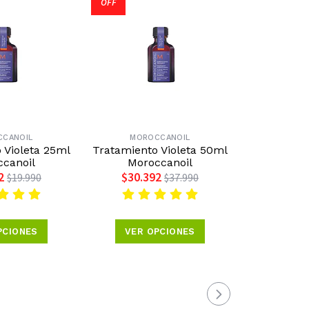
OFF
OFF
CCANOIL
MOROCCANOIL
MOR
 Violeta 25ml
Tratamiento Violeta 50ml
Crema Inte
canoil
Moroccanoil
300ml M
2
$30.392
$31.4
$19.990
$37.990
PCIONES
VER OPCIONES
VER 