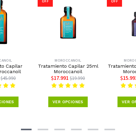
OFF
OFF
ANOIL
MOROCCANOIL
MORO
to Capilar
Tratamiento Capilar 25ml
Tratamiento
roccanoil
Moroccanoil
Moroc
$17.991
$15.99
$45.990
$19.990
CIONES
VER OPCIONES
VER O