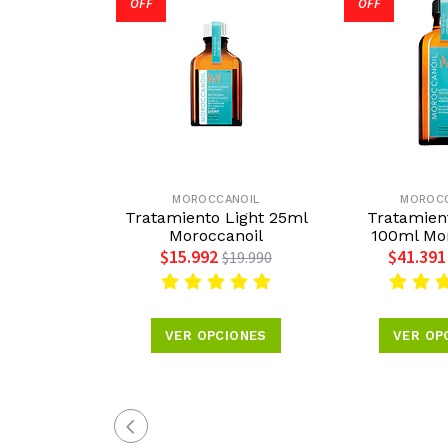
OFF
OFF
MOROCCANOIL
MOROCC
Tratamiento Light 25ml
Tratamien
Moroccanoil
100ml Mo
$15.992
$41.391
$19.990
VER OPCIONES
VER OP