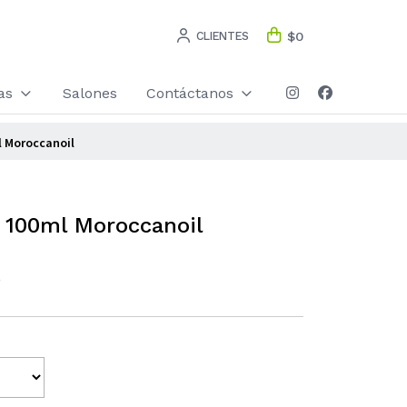
CLIENTES
$0
as
Salones
Contáctanos
l Moroccanoil
 100ml Moroccanoil
)