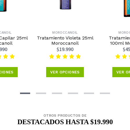
ANOIL
MOROCCANOIL
MORO
Capilar 25ml
Tratamiento Violeta 25ml
Tratamien
canoil
Moroccanoil
100ml Mo
.990
$19.990
$45
CIONES
VER OPCIONES
VER O
OTROS PRODUCTOS DE
DESTACADOS HASTA $19.990