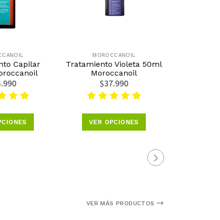
CCANOIL
MOROCCANOIL
MOR
to Capilar
Tratamiento Violeta 50ml
Tratamient
roccanoil
Moroccanoil
en Br
.990
$37.990
$1
PCIONES
VER OPCIONES
VER 
VER MÁS PRODUCTOS