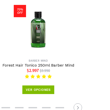
70%
OFF
BARBER MIND
Forest Hair Tonico 250ml Barber Mind
Ser
$2.997
$9.990
VER OPCIONES