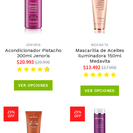
JENORIS
MEDAVITA
Acondicionador Pistacho
Mascarilla de Aceites
300ml Jenoris
iluminadora 150ml
Medavita
$20.993
$29.990
$13.492
$17.990
VER OPCIONES
VER OPCIONES
25%
25%
OFF
OFF