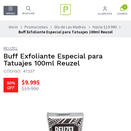
0
MENU
BUSCAR
CLIENTES
CARRO
Inicio
Promociones
Día de Las Madres
Hasta $19.990
Buff Exfoliante Especial para Tatuajes 100ml Reuzel
REUZEL
Buff Exfoliante Especial para
Tatuajes 100ml Reuzel
CÓDIGO: 47237
$9.995
50%
OFF
$19.990