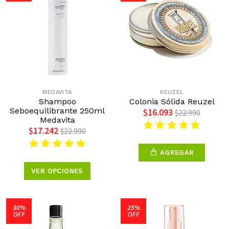
MEDAVITA
REUZEL
Shampoo
Colonia Sólida Reuzel
Seboequilibrante 250ml
$16.093
$22.990
Medavita
$17.242
$22.990
AGREGAR
VER OPCIONES
30%
25%
OFF
OFF