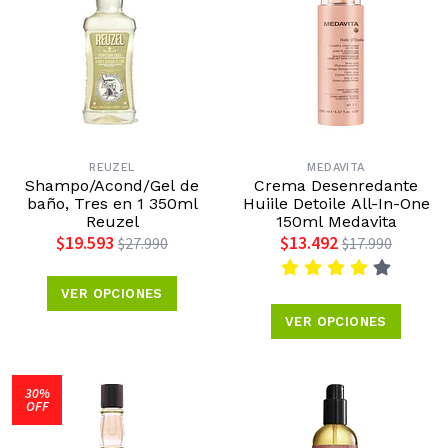
REUZEL
MEDAVITA
Shampo/Acond/Gel de
Crema Desenredante
baño, Tres en 1 350ml
Huiile Detoile All-In-One
Reuzel
150ml Medavita
$19.593
$13.492
$27.990
$17.990
VER OPCIONES
VER OPCIONES
30%
OFF