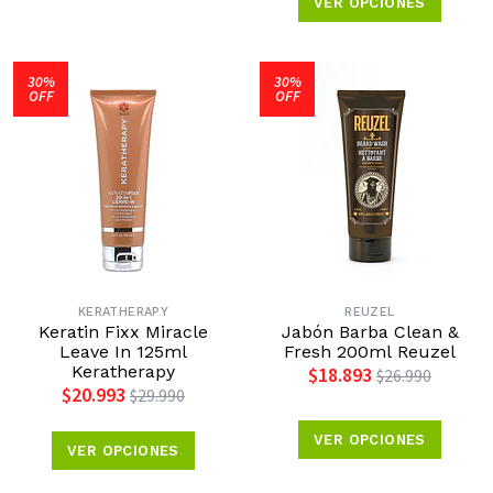
VER OPCIONES
30%
30%
OFF
OFF
KERATHERAPY
REUZEL
Keratin Fixx Miracle
Jabón Barba Clean &
Leave In 125ml
Fresh 200ml Reuzel
Keratherapy
$18.893
$26.990
$20.993
$29.990
VER OPCIONES
VER OPCIONES