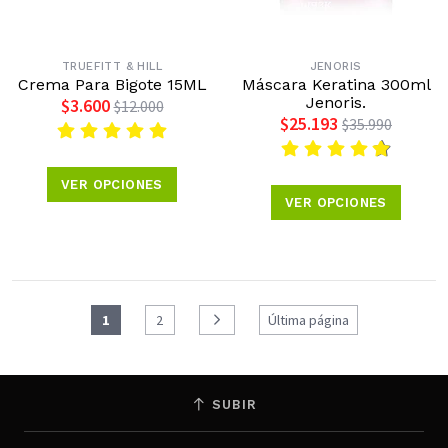
TRUEFITT & HILL
JENORIS
Crema Para Bigote 15ML
Máscara Keratina 300ml
Jenoris.
$3.600
$12.000
$25.193
$35.990
VER OPCIONES
VER OPCIONES
1
2
Última página
SUBIR