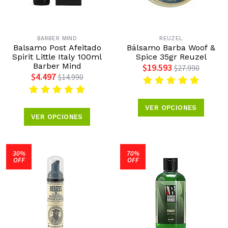
BARBER MIND
REUZEL
Balsamo Post Afeitado
Bálsamo Barba Woof &
Spirit Little Italy 100ml
Spice 35gr Reuzel
Barber Mind
$19.593
$27.990
$4.497
$14.990
VER OPCIONES
VER OPCIONES
30%
70%
OFF
OFF