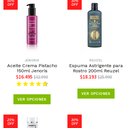
50%
30%
OFF
OFF
JENORIS
REUZEL
Aceite Crema Pistacho
Espuma Astrigente para
150ml Jenoris
Rostro 200ml Reuzel
$16.495
$18.193
$32.990
$25.990
VER OPCIONES
VER OPCIONES
25%
30%
OFF
OFF