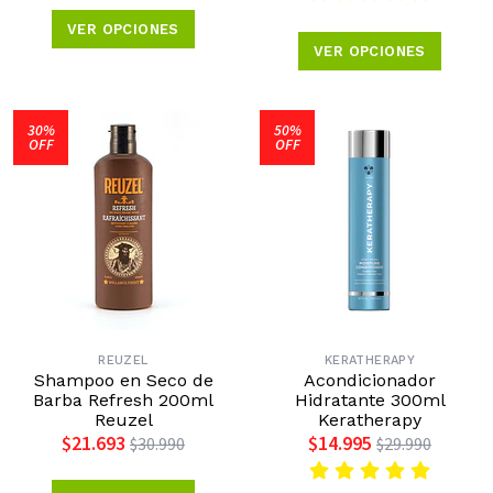
VER OPCIONES
VER OPCIONES
30%
50%
OFF
OFF
REUZEL
KERATHERAPY
Shampoo en Seco de
Acondicionador
Barba Refresh 200ml
Hidratante 300ml
Reuzel
Keratherapy
$21.693
$14.995
$30.990
$29.990