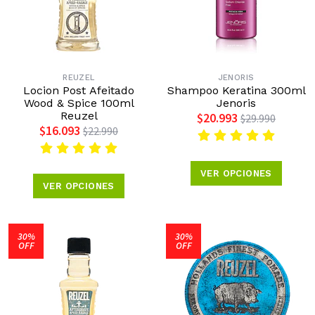
REUZEL
JENORIS
Locion Post Afeitado
Shampoo Keratina 300ml
Wood & Spice 100ml
Jenoris
Reuzel
$20.993
$29.990
$16.093
$22.990
VER OPCIONES
VER OPCIONES
30%
30%
OFF
OFF