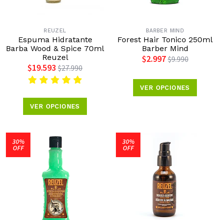
REUZEL
BARBER MIND
Espuma Hidratante
Forest Hair Tonico 250ml
Barba Wood & Spice 70ml
Barber Mind
Reuzel
$2.997
$9.990
$19.593
$27.990
VER OPCIONES
VER OPCIONES
30%
30%
OFF
OFF