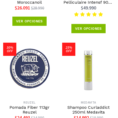
Moroccanoil
Pelliculaire Intensf 90ml
Kérastase
$26.091
$49.990
$28.990
VER OPCIONES
VER OPCIONES
30%
25%
OFF
OFF
REUZEL
MEDAVITA
Pomada Fiber 113gr
Shampoo Curladdict
Reuzel
250ml Medavita
$24.493
$14.992
$34.990
$19.990