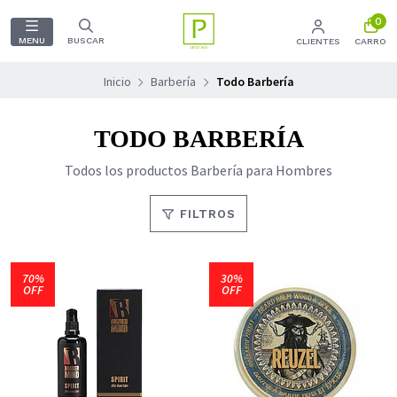
0
MENU
BUSCAR
CLIENTES
CARRO
Inicio
Barbería
Todo Barbería
TODO BARBERÍA
Todos los productos Barbería para Hombres
FILTROS
70%
30%
OFF
OFF