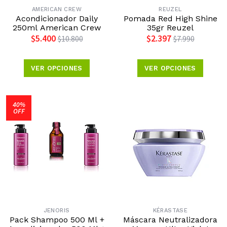
AMERICAN CREW
REUZEL
Acondicionador Daily
Pomada Red High Shine
250ml American Crew
35gr Reuzel
$5.400
$2.397
$10.800
$7.990
VER OPCIONES
VER OPCIONES
40%
OFF
JENORIS
KÉRASTASE
Pack Shampoo 500 Ml +
Máscara Neutralizadora