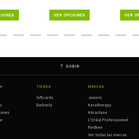
CIONES
VER OPCIONES
VER O
SUBIR
A
TIENDA
MARCAS
Giftcards
Jenoris
os
Barbería
Keratherapy
iones
Kérastase
ne
L'Oréal Professionnel
Redken
Ver todas las marcas