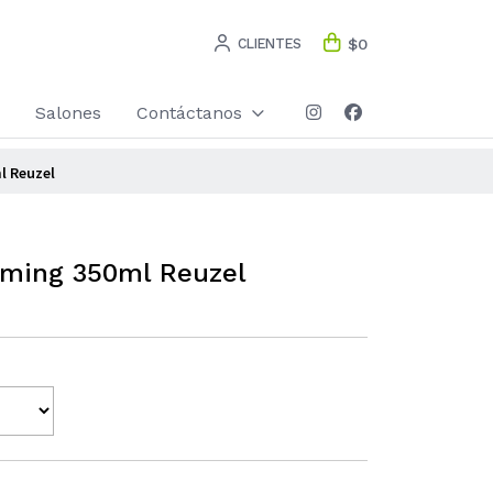
CLIENTES
$0
Salones
Contáctanos
l Reuzel
oming 350ml Reuzel