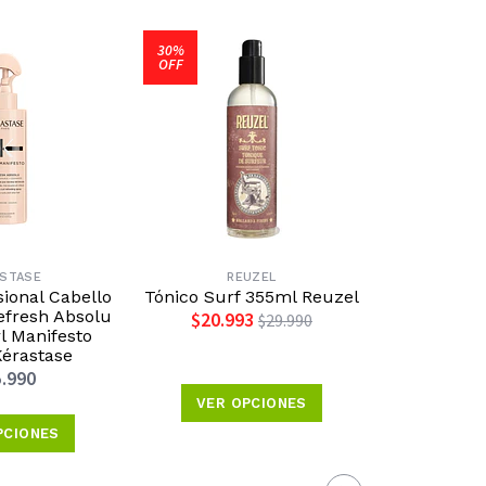
30%
30%
OFF
OFF
ASTASE
REUZEL
R
sional Cabello
Tónico Surf 355ml Reuzel
Shampoo 
fresh Absolu
R
$20.993
$29.990
l Manifesto
$19.5
érastase
.990
VER OPCIONES
VER 
PCIONES