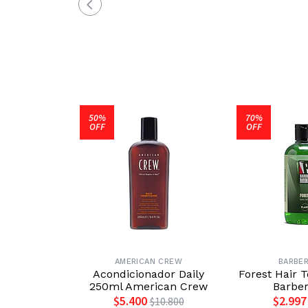
50%
70%
OFF
OFF
AMERICAN CREW
BARBER
Acondicionador Daily
Forest Hair 
250ml American Crew
Barbe
$5.400
$2.997
$10.800