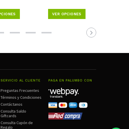
$2
PCIONES
VER OPCIONES
A
SERVICIO AL CLIENTE
PAGA EN PALUMBO CON
Preguntas Frecuentes
Términos y Condiciones
Contáctanos
Consulta Saldo
Giftcards
Consulta Cupón de
Regalo