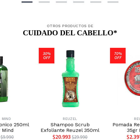
OTROS PRODUCTOS DE
CUIDADO DEL CABELLO*
30%
70%
OFF
OFF
 MIND
REUZEL
RE
Tonico 250ml
Shampoo Scrub
Pomada Red
r Mind
Exfoliante Reuzel 350ml
35gr 
$20.993
$2.39
$9.990
$29.990