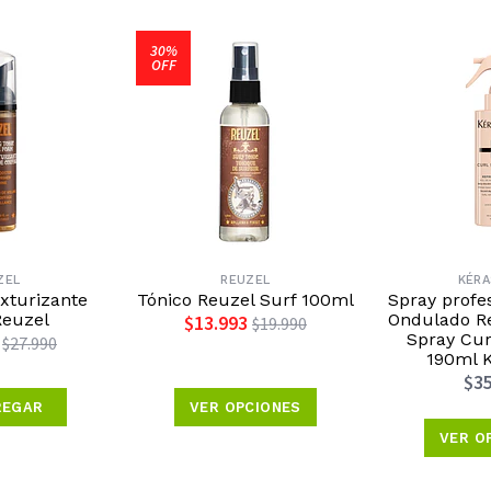
30%
OFF
ZEL
REUZEL
KÉR
xturizante
Tónico Reuzel Surf 100ml
Spray profe
Reuzel
Ondulado Re
$13.993
$19.990
Spray Cur
$27.990
190ml K
$35
REGAR
VER OPCIONES
VER O