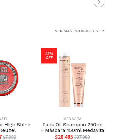
VER MÁS PRODUCTOS
25%
OFF
UZEL
MEDAVITA
KER
 High Shine
Pack Oil Shampoo 250ml
Pack Mois
Reuzel
+ Máscara 150ml Medavita
300ml + A
300ml K
7
$28.485
$7.990
$37.980