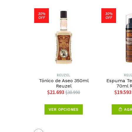
30%
30%
OFF
OFF
REUZEL
REU
Tónico de Aseo 350ml
Espuma Te
Reuzel
70ml 
$21.693
$19.593
$30.990
VER OPCIONES
AG