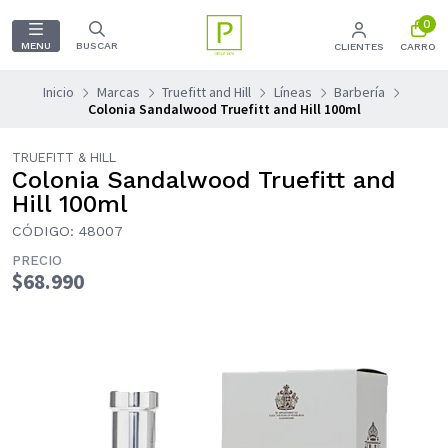
0
MENU
BUSCAR
CLIENTES
CARRO
Inicio
Marcas
Truefitt and Hill
Líneas
Barbería
Colonia Sandalwood Truefitt and Hill 100ml
TRUEFITT & HILL
Colonia Sandalwood Truefitt and
Hill 100ml
CÓDIGO: 48007
PRECIO
$68.990