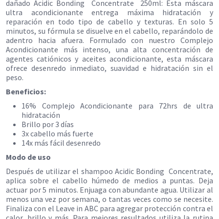
dañado Acidic Bonding
Concentrate
250ml: Esta máscara
ultra acondicionante entrega máxima hidratación y
reparación en todo tipo de cabello y texturas. En solo 5
minutos, su fórmula se disuelve en el cabello, reparándolo de
adentro hacia afuera. Formulado con nuestro Complejo
Acondicionante más intenso, una alta concentración de
agentes catiónicos y aceites acondicionante, esta máscara
ofrece desenredo inmediato, suavidad e hidratación sin el
peso.
Beneficios:
16% Complejo Acondicionante para 72hrs de ultra
hidratación
Brillo por 3 días
3x cabello más fuerte
14x más fácil desenredo
Modo de uso
Después de utilizar el shampoo Acidic Bonding
Concentrate,
aplica sobre el cabello húmedo de medios a puntas. Deja
actuar por 5 minutos. Enjuaga con abundante agua. Utilizar al
menos una vez por semana, o tantas veces como se necesite.
Finaliza con el Leave in ABC para agregar protección contra el
calor, brillo y más. Para mejores resultados utiliza la rutina