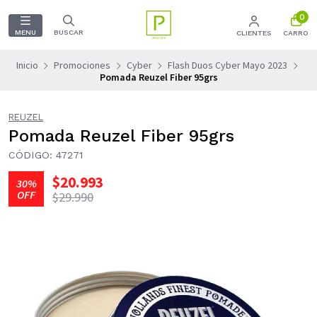
0
MENU
BUSCAR
CLIENTES
CARRO
Inicio
Promociones
Cyber
Flash Duos Cyber Mayo 2023
Pomada Reuzel Fiber 95grs
REUZEL
Pomada Reuzel Fiber 95grs
CÓDIGO: 47271
$20.993
30%
OFF
$29.990