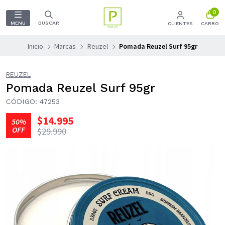
0
MENU
BUSCAR
CLIENTES
CARRO
Inicio
Marcas
Reuzel
Pomada Reuzel Surf 95gr
REUZEL
Pomada Reuzel Surf 95gr
CÓDIGO: 47253
$14.995
50%
OFF
$29.990