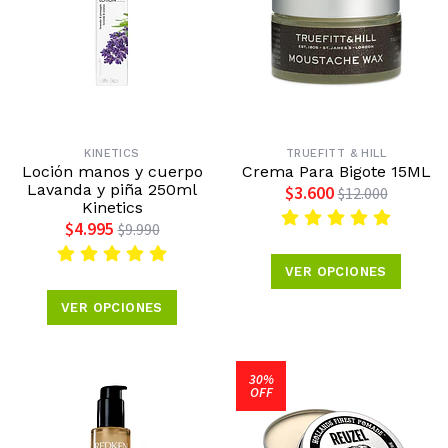
KINETICS
TRUEFITT & HILL
Loción manos y cuerpo
Crema Para Bigote 15ML
Lavanda y piña 250ml
$3.600
$12.000
Kinetics
$4.995
$9.990
VER OPCIONES
VER OPCIONES
30%
OFF