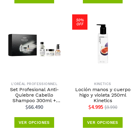
50%
OFF
L'ORÉAL PROFESSIONNEL
KINETICS
Set Profesional Anti-
Loción manos y cuerpo
Quiebre Cabello
higo y violeta 250ml
Shampoo 300ml +
Kinetics
Máscara 250ml + Aceite
$66.490
$4.995
$9.990
Concentrado 50ml Metal
Detox
VER OPCIONES
VER OPCIONES