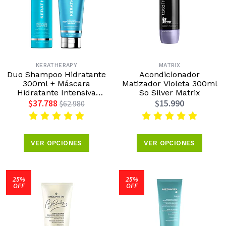
KERATHERAPY
MATRIX
Duo Shampoo Hidratante
Acondicionador
300ml + Máscara
Matizador Violeta 300ml
Hidratante Intensiva
So Silver Matrix
237ml Keratherapy
$37.788
$15.990
$62.980
VER OPCIONES
VER OPCIONES
25%
25%
OFF
OFF