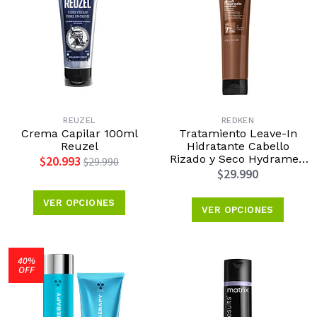
REUZEL
REDKEN
Crema Capilar 100ml
Tratamiento Leave-In
Reuzel
Hidratante Cabello
Rizado y Seco Hydramelt
$20.993
$29.990
All Soft Mega Curls
$29.990
150ml Redken
VER OPCIONES
VER OPCIONES
40%
OFF