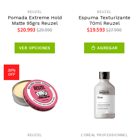
REUZEL
REUZEL
Pomada Extreme Hold
Espuma Texturizante
Matte 95grs Reuzel
70ml Reuzel
$20.993
$19.593
$29.990
$27.990
VER OPCIONES
AGREGAR
30%
OFF
REUZEL
L'ORÉAL PROFESSIONNEL