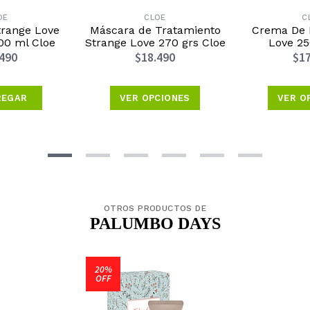
OE
CLOE
C
range Love
Máscara de Tratamiento
Crema De P
00 ml Cloe
Strange Love 270 grs Cloe
Love 25
.490
$18.490
$17
REGAR
VER OPCIONES
VER O
OTROS PRODUCTOS DE
PALUMBO DAYS
20%
OFF