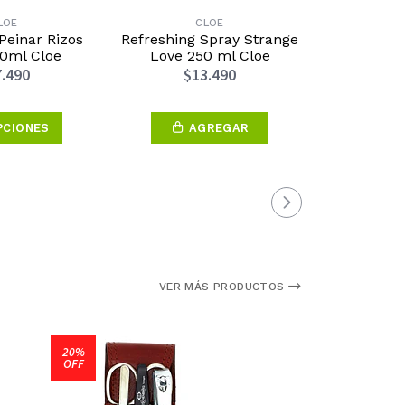
LOE
CLOE
KÉ
einar Rizos
Refreshing Spray Strange
Shampoo Ba
0ml Cloe
Love 250 ml Cloe
5
.490
$13.490
$4
PCIONES
AGREGAR
VER 
VER MÁS PRODUCTOS
20%
OFF