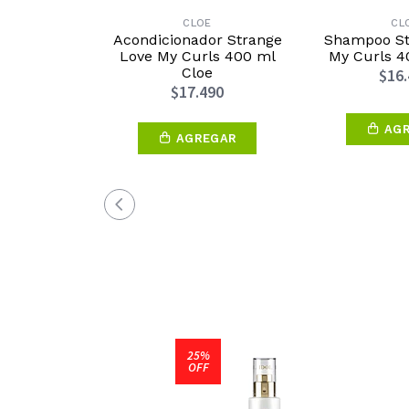
CLOE
CL
Acondicionador Strange
Shampoo St
Love My Curls 400 ml
My Curls 4
Cloe
$16
$17.490
AG
AGREGAR
25%
OFF