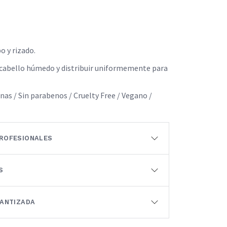
o y rizado.
l cabello húmedo y distribuir uniformemente para
conas / Sin parabenos / Cruelty Free / Vegano /
ROFESIONALES
S
RANTIZADA