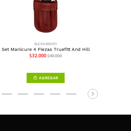
ALESSANDRO
Set Manicure 4 Piezas Truefitt And Hill
Cepillo
$32.000
$40.000
AGREGAR