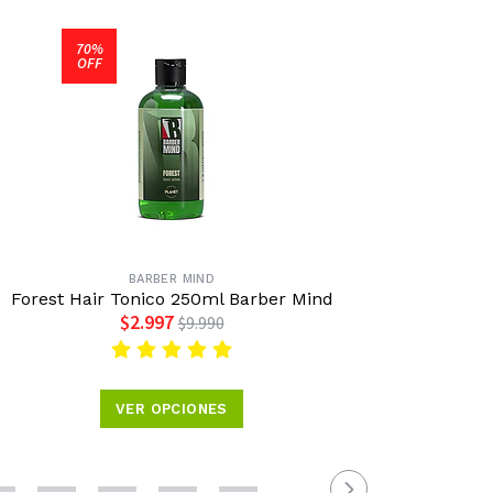
70%
OFF
BARBER MIND
Forest Hair Tonico 250ml Barber Mind
Ser
$2.997
$9.990
VER OPCIONES