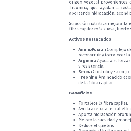
origen vegetal provenientes d
Treonina, que ayudan a restau
aportando hidratación, acondi
Su acción nutritiva mejora la e
fibra capilar más suave, fuerte
Activos Destacados
AminoFusion
Complejo de
reconstruir y fortalecer la 
Arginina
Ayuda a reforzar
y resistencia.
Serina
Contribuye a mejor
Treonina
Aminoácido esen
de la fibra capilar.
Beneficios
Fortalece la fibra capilar.
Ayuda a reparar el cabello
Aporta hidratación profun
Mejora la suavidad y manej
Reduce el quiebre.
Potencia el brillo natural.