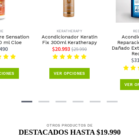
OE
KERATHERAPY
RE
e Sensation
Acondicionador Keratin
Acondi
0 ml Cloe
Fix 300ml Keratherapy
Reparaci
Dañado Ex
.490
$20.993
$29.990
Re
$31
CIONES
VER OPCIONES
VER O
OTROS PRODUCTOS DE
DESTACADOS HASTA $19.990