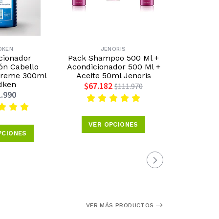
DKEN
JENORIS
ME
cionador
Pack Shampoo 500 Ml +
Caja Amp
ón Cabello
Acondicionador 500 Ml +
Concentrée
treme 300ml
Aceite 50ml Jenoris
6ml 
dken
$67.182
$3
$111.970
.990
VER OPCIONES
VER 
PCIONES
VER MÁS PRODUCTOS