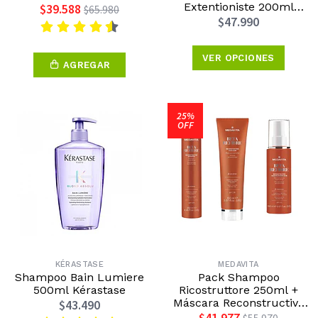
Extentioniste 200ml
$39.588
$65.980
Kérastase
$47.990
VER OPCIONES
AGREGAR
25%
OFF
KÉRASTASE
MEDAVITA
Shampoo Bain Lumiere
Pack Shampoo
500ml Kérastase
Ricostruttore 250ml +
Máscara Reconstructiva
$43.490
150ml + Leave In
$41.977
$55.970