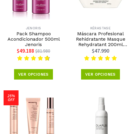
JENORIS
KÉRASTASE
Pack Shampoo
Máscara Profesional
Acondicionador 500ml
Rehidratante Masque
Jenoris
Rehydratant 200ml
Kérastase
$49.188
$47.990
$81.980
VER OPCIONES
VER OPCIONES
25%
OFF