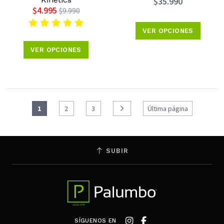
$35.990
$4.995
$9.990
VER OPCIONES
VER OPCIONES
1
2
3
Última página
SUBIR
SÍGUENOS EN