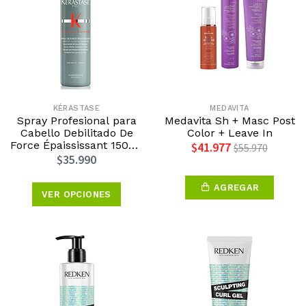
KÉRASTASE
MEDAVITA
Spray Profesional para
Medavita Sh + Masc Post
Cabello Debilitado De
Color + Leave In
Force Épaississant 150ml
$41.977
$55.970
Kérastase
$35.990
AGREGAR
VER OPCIONES