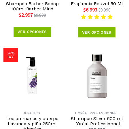
Shampoo Barber Bebop
Fragancia Reuzel 50 Ml
100ml Barber Mind
$6.993
$9.990
$2.997
$9.990
VER OPCIONES
VER OPCIONES
50%
OFF
KINETICS
L'ORÉAL PROFESSIONNEL
Loción manos y cuerpo
Shampoo Silver 500 ml
Lavanda y piña 250ml
L’Oréal Professionnel
Kinetics