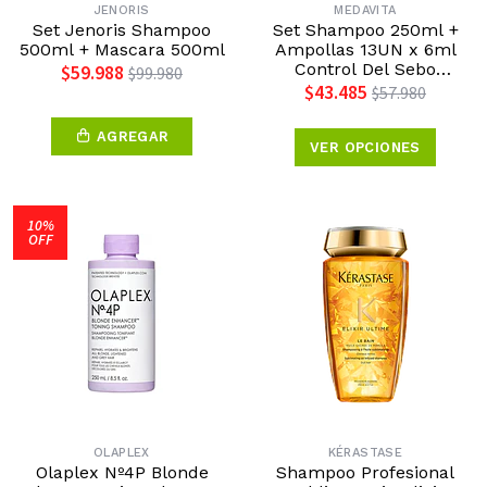
JENORIS
MEDAVITA
Set Jenoris Shampoo
Set Shampoo 250ml +
500ml + Mascara 500ml
Ampollas 13UN x 6ml
Control Del Sebo
$59.988
$99.980
Medavita
$43.485
$57.980
AGREGAR
VER OPCIONES
10%
OFF
OLAPLEX
KÉRASTASE
Olaplex Nº4P Blonde
Shampoo Profesional