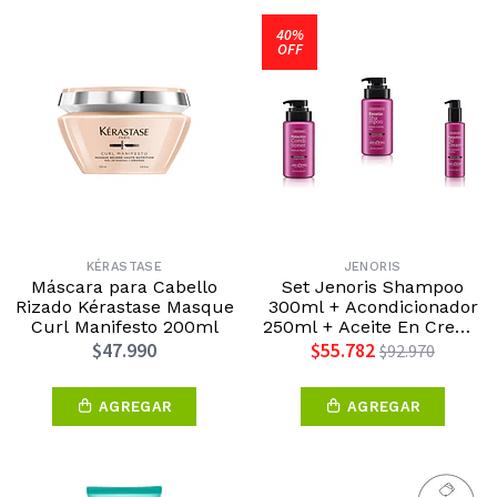
40%
OFF
KÉRASTASE
JENORIS
Máscara para Cabello
Set Jenoris Shampoo
Rizado Kérastase Masque
300ml + Acondicionador
Curl Manifesto 200ml
250ml + Aceite En Crema
150ml
$47.990
$55.782
$92.970
AGREGAR
AGREGAR