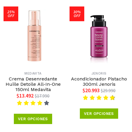
25%
30%
OFF
OFF
MEDAVITA
JENORIS
Crema Desenredante
Acondicionador Pistacho
Huiile Detoile All-In-One
300ml Jenoris
150ml Medavita
$20.993
$29.990
$13.492
$17.990
VER OPCIONES
VER OPCIONES