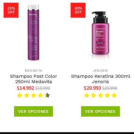
25%
30%
OFF
OFF
MEDAVITA
JENORIS
Shampoo Post Color
Shampoo Keratina 300ml
250ml Medavita
Jenoris
$14.992
$20.993
$19.990
$29.990
VER OPCIONES
VER OPCIONES