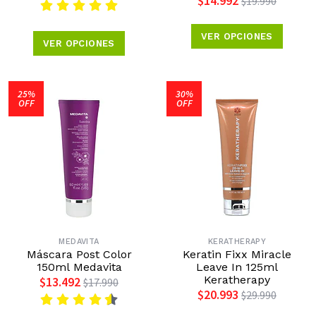
$14.992
$19.990
VER OPCIONES
VER OPCIONES
25%
30%
OFF
OFF
MEDAVITA
KERATHERAPY
Máscara Post Color
Keratin Fixx Miracle
150ml Medavita
Leave In 125ml
Keratherapy
$13.492
$17.990
$20.993
$29.990