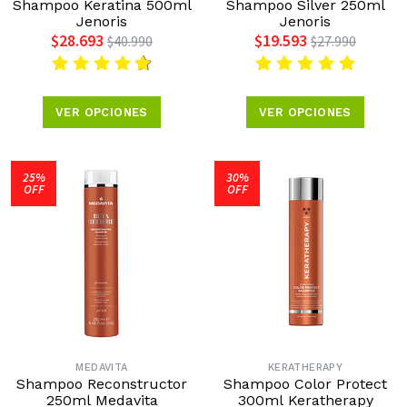
Shampoo Keratina 500ml
Shampoo Silver 250ml
Jenoris
Jenoris
$28.693
$19.593
$40.990
$27.990
VER OPCIONES
VER OPCIONES
25%
30%
OFF
OFF
MEDAVITA
KERATHERAPY
Shampoo Reconstructor
Shampoo Color Protect
250ml Medavita
300ml Keratherapy