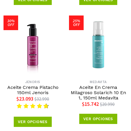
30%
25%
OFF
OFF
JENORIS
MEDAVITA
Aceite Crema Pistacho
Aceite En Crema
150ml Jenoris
Milagroso Solarich 10 En
1, 150ml Medavita
$23.093
$32.990
$15.742
$20.990
VER OPCIONES
VER OPCIONES