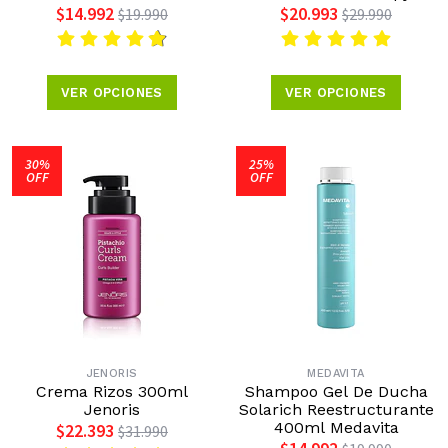
$14.992
$20.993
$19.990
$29.990
VER OPCIONES
VER OPCIONES
30%
25%
OFF
OFF
JENORIS
MEDAVITA
Crema Rizos 300ml
Shampoo Gel De Ducha
Jenoris
Solarich Reestructurante
400ml Medavita
$22.393
$31.990