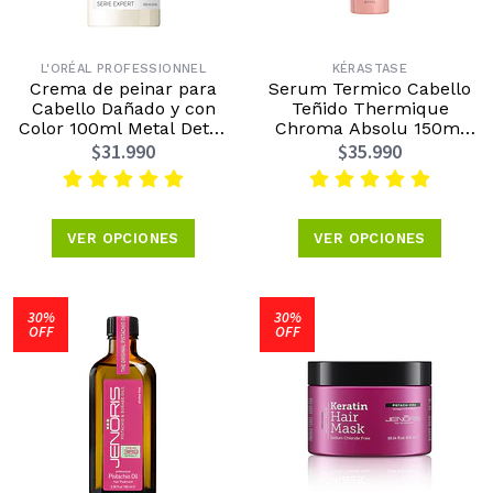
L'ORÉAL PROFESSIONNEL
KÉRASTASE
Crema de peinar para
Serum Termico Cabello
Cabello Dañado y con
Teñido Thermique
Color 100ml Metal Detox
Chroma Absolu 150ml
L'Oréal Professionnel
Kérastase
$31.990
$35.990
VER OPCIONES
VER OPCIONES
30%
30%
OFF
OFF