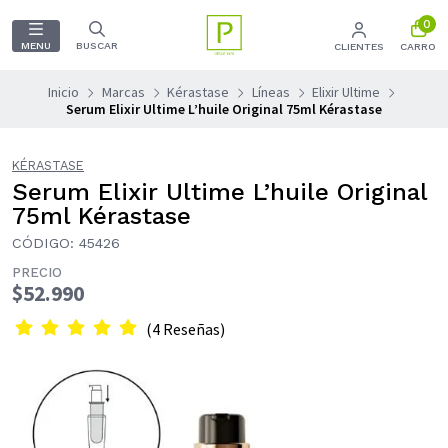
0
MENU
BUSCAR
CLIENTES
CARRO
Inicio
Marcas
Kérastase
Líneas
Elixir Ultime
Serum Elixir Ultime L’huile Original 75ml Kérastase
KÉRASTASE
Serum Elixir Ultime L’huile Original
75ml Kérastase
CÓDIGO: 45426
PRECIO
$52.990
(4 Reseñas)