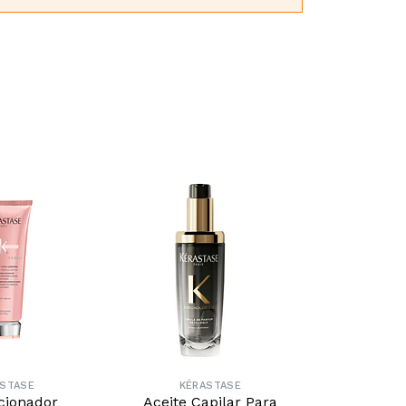
ASTASE
KÉRASTASE
KÉ
cionador
Aceite Capilar Para
Recarga Ace