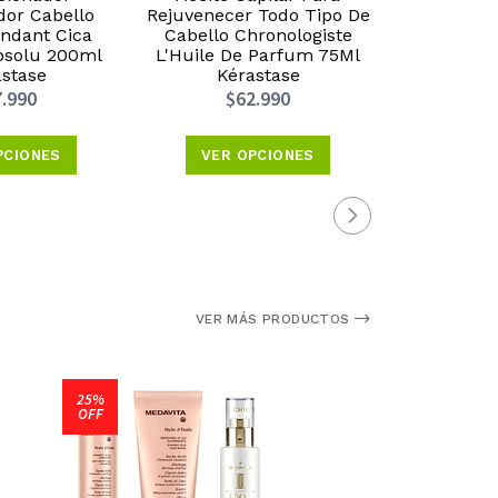
dor Cabello
Rejuvenecer Todo Tipo De
75ml 
ndant Cica
Cabello Chronologiste
$4
solu 200ml
L'Huile De Parfum 75Ml
stase
Kérastase
.990
$62.990
A
PCIONES
VER OPCIONES
VER MÁS PRODUCTOS
25%
OFF