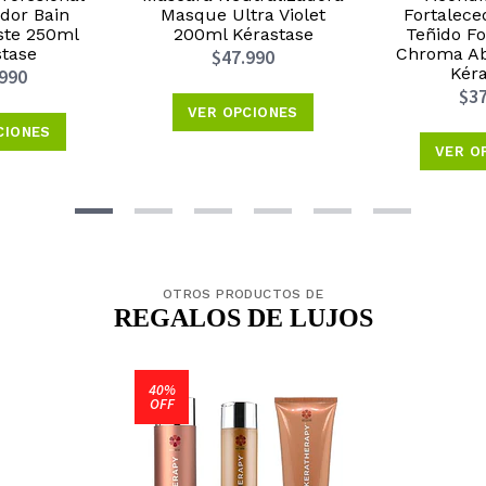
dor Bain
Masque Ultra Violet
Fortalece
iste 250ml
200ml Kérastase
Teñido Fo
stase
Chroma Ab
$47.990
Kéra
.990
$37
VER OPCIONES
CIONES
VER O
OTROS PRODUCTOS DE
REGALOS DE LUJOS
40%
OFF