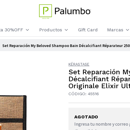
sta 30%OFF
Productos
Gift Card
Marcas
Set Reparación My Beloved Shampoo Bain Décalcifiant Réparateur 250ml
KÉRASTASE
Set Reparación M
Décalcifiant Répa
Originale Elixir U
CÓDIGO: 45516
AGOTADO
Ingresa tu nombre y correo 