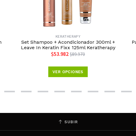
KERATHERAPY
n
Set Shampoo + Acondicionador 300ml +
P
Leave In Keratin Fixx 125ml Keratherapy
$53.982
$89.970
VER OPCIONES
SUBIR