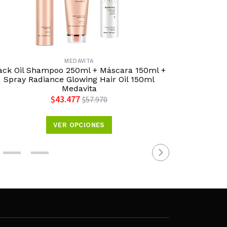
MEDAVITA
ack Oil Shampoo 250ml + Máscara 150ml +
Pack Meda
Spray Radiance Glowing Hair Oil 150ml
Mascar
Medavita
$43.477
$57.970
VER OPCIONES