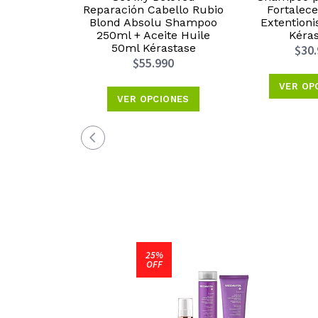
Reparación Cabello Rubio
Fortalece
Blond Absolu Shampoo
Extention
250ml + Aceite Huile
Kéra
50ml Kérastase
$30
$55.990
VER OP
VER OPCIONES
25%
OFF