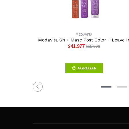
MEDAVITA
Medavita Sh + Masc Post Color + Leave I
$41.977
$55.970
AGREGAR