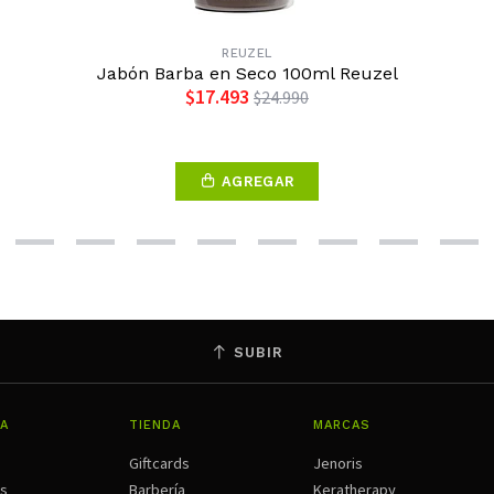
REUZEL
Jabón Barba en Seco 100ml Reuzel
$17.493
$24.990
AGREGAR
SUBIR
A
TIENDA
MARCAS
Giftcards
Jenoris
os
Barbería
Keratherapy