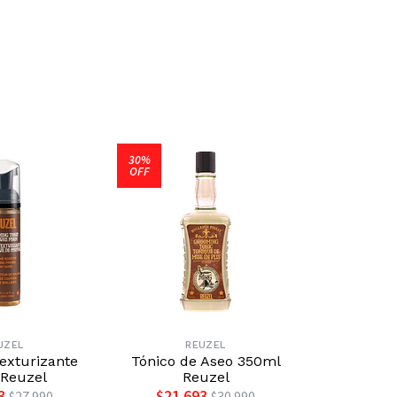
30%
30%
OFF
OFF
UZEL
REUZEL
R
xturizante
Tónico de Aseo 350ml
Gel Fiber
Reuzel
Reuzel
$20.9
3
$21.693
$27.990
$30.990