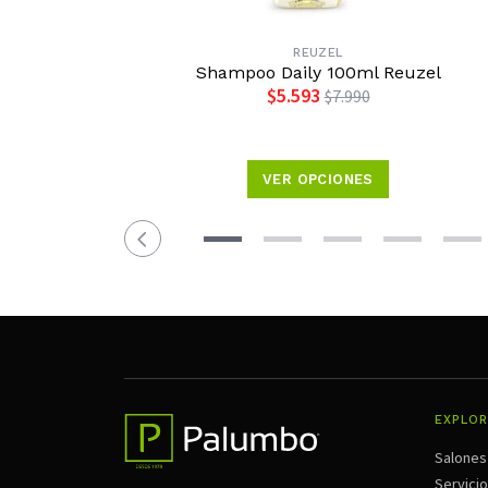
REUZEL
Shampoo Daily 100ml Reuzel
$5.593
$7.990
VER OPCIONES
EXPLOR
Salones
Servici