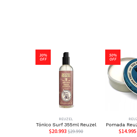
30%
50%
OFF
OFF
REUZEL
REU
Tónico Surf 355ml Reuzel
Pomada Reuz
$20.993
$14.995
$29.990