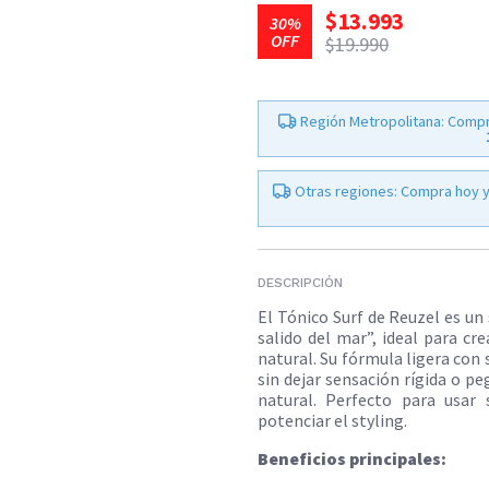
$13.993
30%
OFF
$19.990
Región Metropolitana: Compr
Otras regiones: Compra hoy y
DESCRIPCIÓN
El Tónico Surf de Reuzel es un 
salido del mar”, ideal para c
natural. Su fórmula ligera con 
sin dejar sensación rígida o 
natural. Perfecto para usa
potenciar el styling.
Beneficios principales: