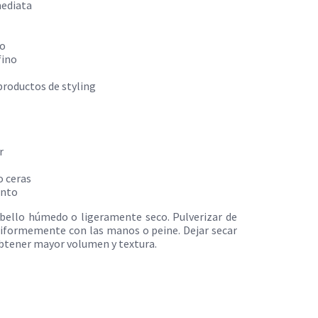
mediata
do
fino
productos de styling
r
o ceras
ento
abello húmedo o ligeramente seco. Pulverizar de
uniformemente con las manos o peine. Dejar secar
 obtener mayor volumen y textura.