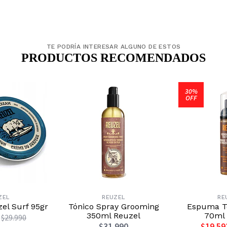
TE PODRÍA INTERESAR ALGUNO DE ESTOS
PRODUCTOS RECOMENDADOS
30%
OFF
ZEL
REUZEL
RE
el Surf 95gr
Tónico Spray Grooming
Espuma Te
350ml Reuzel
70ml 
$29.990
$31.990
$19.59