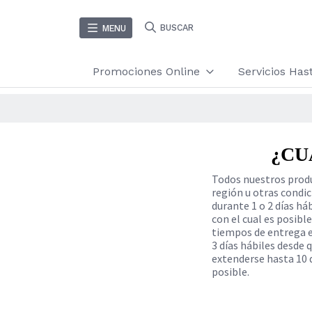
BUSCAR
MENU
Promociones Online
Servicios Ha
¿CU
Todos nuestros produ
región u otras condic
durante 1 o 2 días há
con el cual es posibl
tiempos de entrega en
3 días hábiles desde 
extenderse hasta 10 
posible.