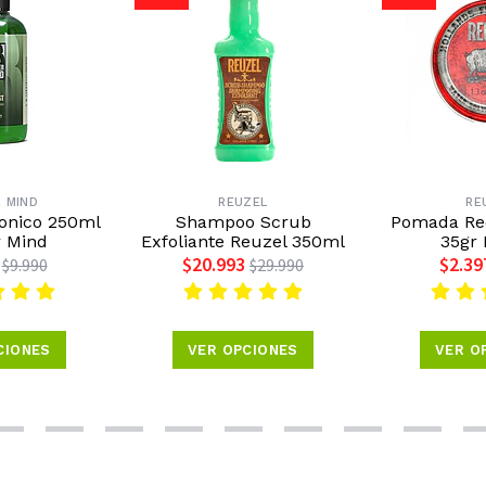
 MIND
REUZEL
RE
Tonico 250ml
Shampoo Scrub
Pomada Red
r Mind
Exfoliante Reuzel 350ml
35gr 
$20.993
$2.39
$9.990
$29.990
CIONES
VER OPCIONES
VER O