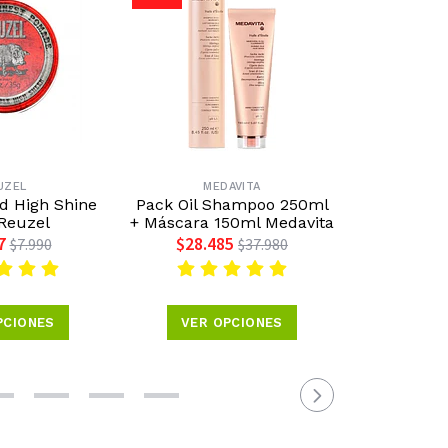
UZEL
MEDAVITA
KER
 High Shine
Pack Oil Shampoo 250ml
Pack Mois
Reuzel
+ Máscara 150ml Medavita
300ml + A
300ml K
7
$28.485
$7.990
$37.980
$2
PCIONES
VER OPCIONES
A