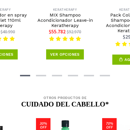
ERAPY
KERATHERAPY
KERA
dor en spray
MIX Shampoo
Pack Col
let 110ml
Acondicionador Leave-in
Shampoo
herapy
Keratherapy
Acondicio
Kerat
$55.782
$40.990
$92.970
$29
CIONES
VER OPCIONES
AG
OTROS PRODUCTOS DE
CUIDADO DEL CABELLO*
30%
70%
OFF
OFF