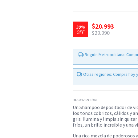
$20.993
30%
OFF
$29.990
Región Metropolitana: Compr
Otras regiones: Compra hoy y
DESCRIPCIÓN
Un Shampoo depositador de viol
los tonos cobrizos, cálidos y a
gris. Ilumina y limpia sin quit
fríos, un brillo increíble y una 
Una rica mezcla de poderosos 