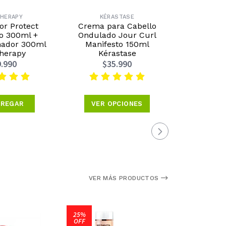
THERAPY
KÉRASTASE
KÉ
or Protect
Crema para Cabello
Shampoo p
 300ml +
Ondulado Jour Curl
color Bain
nador 300ml
Manifesto 150ml
Respect 50
herapy
Kérastase
$4
.990
$35.990
VER 
REGAR
VER OPCIONES
VER MÁS PRODUCTOS
25%
OFF