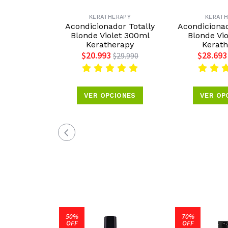
KERATHERAPY
KERATH
Acondicionador Totally
Acondiciona
Blonde Violet 300ml
Blonde Vio
Keratherapy
Kerat
$20.993
$28.693
$29.990
VER OPCIONES
VER OP
50%
70%
OFF
OFF