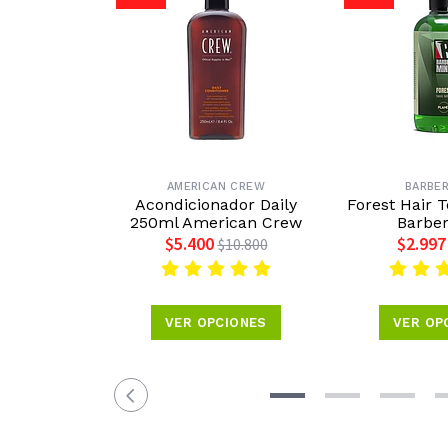
AMERICAN CREW
BARBER
Acondicionador Daily
Forest Hair 
250ml American Crew
Barbe
$5.400
$2.997
$10.800
VER OPCIONES
VER OP