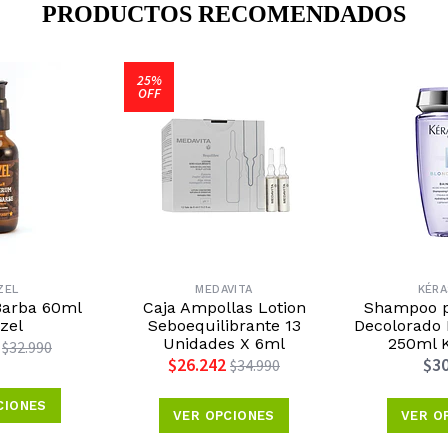
PRODUCTOS RECOMENDADOS
25%
OFF
ZEL
MEDAVITA
KÉR
Barba 60ml
Caja Ampollas Lotion
Shampoo p
zel
Seboequilibrante 13
Decolorado 
Unidades X 6ml
250ml K
$32.990
$26.242
$30
$34.990
CIONES
VER OPCIONES
VER O