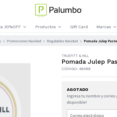
sta 30%OFF
Productos
Gift Card
Marcas
s
Promociones Navidad
Regalables Navidad
Pomada Julep Paste 
TRUEFITT & HILL
Pomada Julep Past
CÓDIGO: 48088
AGOTADO
Ingresa tu nombre y correo 
disponible!