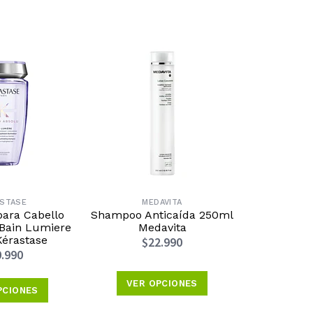
ASTASE
MEDAVITA
R
ara Cabello
Shampoo Anticaída 250ml
Shampoo
Bain Lumiere
Medavita
Cabello 
érastase
Extend Bl
$22.990
R
.990
$2
VER OPCIONES
PCIONES
A