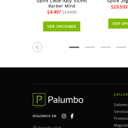
Spirit Little Italy 100ml
Spice 35
Barber Mind
$19.593
$4.497
$14.990
VER OP
VER OPCIONES
EXPLOR
Salones
Servici
SÍGUENOS EN
Promoc
Magazi
Palumbo 2026.