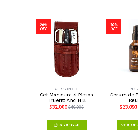
20%
30%
OFF
OFF
ALESSANDRO
REU
Set Manicure 4 Piezas
Serum de 
Truefitt And Hill
Reu
$32.000
$23.093
$40.000
AGREGAR
VER OP