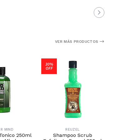
VER MÁS PRODUCTOS
30%
30%
OFF
OFF
ER MIND
REUZEL
R
 Tonico 250ml
Shampoo Scrub
Serum de