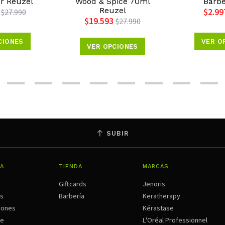
gr Reuzel
Wood & Spice 70ml
Barbe
Reuzel
$2.99
$27.990
$19.593
$27.990
CIONES
VER O
VER OPCIONES
SUBIR
A
TIENDA
MARCAS
Giftcards
Jenoris
os
Barbería
Keratherapy
iones
Kérastase
ne
L'Oréal Professionnel