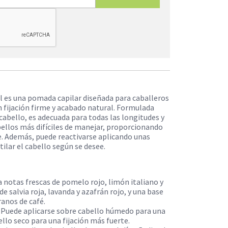
ill es una pomada capilar diseñada para caballeros
n fijación firme y acabado natural. Formulada
 cabello, es adecuada para todas las longitudes y
bellos más difíciles de manejar, proporcionando
le. Además, puede reactivarse aplicando unas
lar el cabello según se desee. ​
a notas frescas de pomelo rojo, limón italiano y
e salvia roja, lavanda y azafrán rojo, y una base
nos de café. ​
: Puede aplicarse sobre cabello húmedo para una
llo seco para una fijación más fuerte. ​