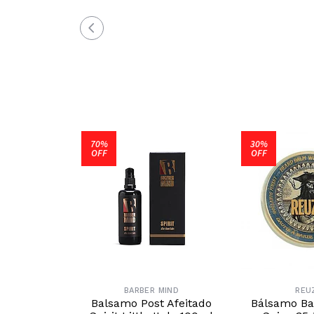
70%
30%
OFF
OFF
BARBER MIND
REU
Balsamo Post Afeitado
Bálsamo Ba