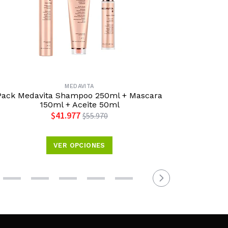
MEDAVITA
Pack Medavita Shampoo 250ml + Mascara
Olaplex 
150ml + Aceite 50ml
$41.977
$55.970
VER OPCIONES