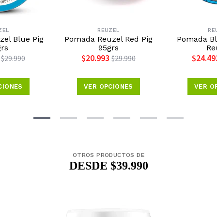
ZEL
REUZEL
RE
el Blue Pig
Pomada Reuzel Red Pig
Pomada Blu
grs
95grs
Re
$20.993
$24.49
$29.990
$29.990
CIONES
VER OPCIONES
VER O
OTROS PRODUCTOS DE
DESDE $39.990