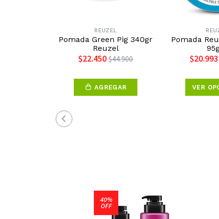
REUZEL
REU
Pomada Green Pig 340gr
Pomada Reuz
Reuzel
95
$22.450
$20.993
$44.900
AGREGAR
VER OP
40%
OFF