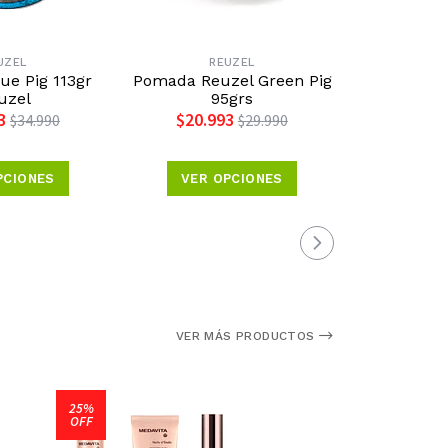
UZEL
REUZEL
R
e Pig 113gr
Pomada Reuzel Green Pig
Pomada Pin
uzel
95grs
R
3
$20.993
$24.4
$34.990
$29.990
PCIONES
VER OPCIONES
VER 
VER MÁS PRODUCTOS
25%
OFF