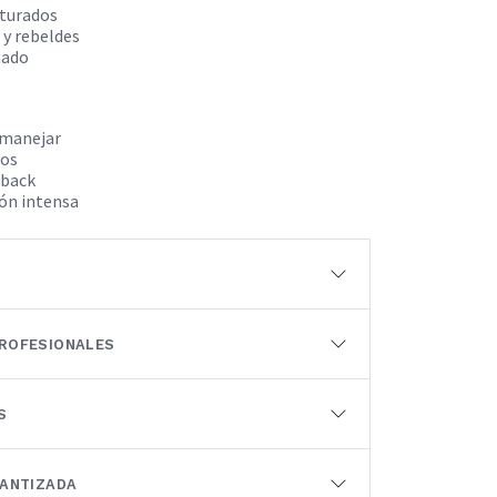
cturados
 y rebeldes
nado
e manejar
dos
 back
ión intensa
ROFESIONALES
S
RANTIZADA