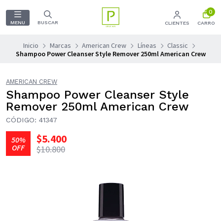
0
MENU
BUSCAR
CLIENTES
CARRO
Inicio
Marcas
American Crew
Líneas
Classic
Shampoo Power Cleanser Style Remover 250ml American Crew
AMERICAN CREW
Shampoo Power Cleanser Style
Remover 250ml American Crew
CÓDIGO: 41347
$5.400
50%
OFF
$10.800