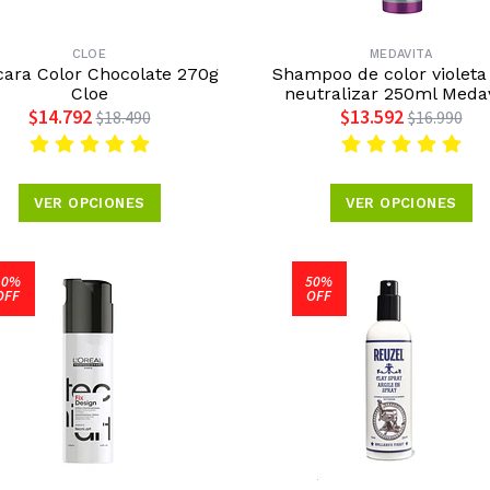
CLOE
MEDAVITA
ara Color Chocolate 270g
Shampoo de color violeta
Cloe
neutralizar 250ml Meda
$14.792
$13.592
$18.490
$16.990
VER OPCIONES
VER OPCIONES
10%
50%
OFF
OFF