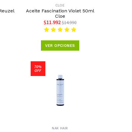
CLOE
Reuzel
Aceite Fascination Violet 50ml
Cloe
$11.992
$14.990
VER OPCIONES
70%
OFF
NAK HAIR