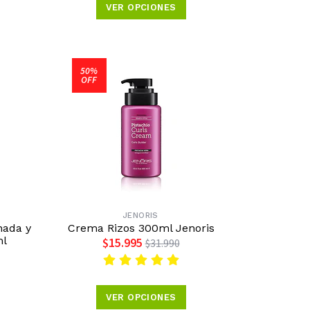
VER OPCIONES
50%
OFF
JENORIS
nada y
Crema Rizos 300ml Jenoris
ml
$15.995
$31.990
VER OPCIONES