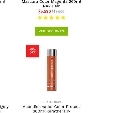
0ml
Mascara Color Magenta 260ml
Nak Hair
$5.580
$18.600
VER OPCIONES
50%
OFF
KERATHERAPY
igo y
Acondicionador Color Protect
s
300ml Keratherapy