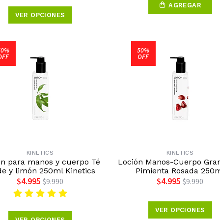
AGREGAR
VER OPCIONES
50%
50%
OFF
OFF
KINETICS
KINETICS
ón para manos y cuerpo Té
Loción Manos-Cuerpo Gra
de y limón 250ml Kinetics
Pimienta Rosada 250
$4.995
$4.995
$9.990
$9.990
VER OPCIONES
VER OPCIONES