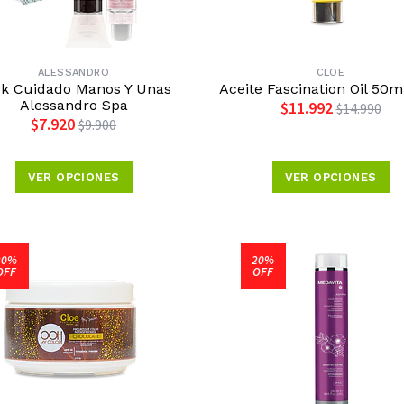
ALESSANDRO
CLOE
k Cuidado Manos Y Unas
Aceite Fascination Oil 50m
Alessandro Spa
$11.992
$14.990
$7.920
$9.900
VER OPCIONES
VER OPCIONES
20%
20%
OFF
OFF