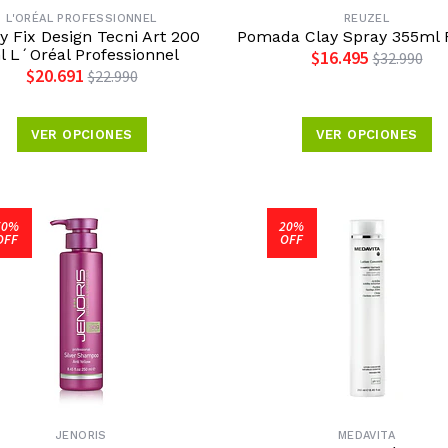
L'ORÉAL PROFESSIONNEL
REUZEL
y Fix Design Tecni Art 200
Pomada Clay Spray 355ml 
l L´Oréal Professionnel
$16.495
$32.990
$20.691
$22.990
VER OPCIONES
VER OPCIONES
50%
20%
OFF
OFF
JENORIS
MEDAVITA