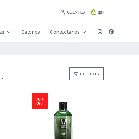
CLIENTES
$0
as
Salones
Contáctanos
FILTROS
."
70%
OFF