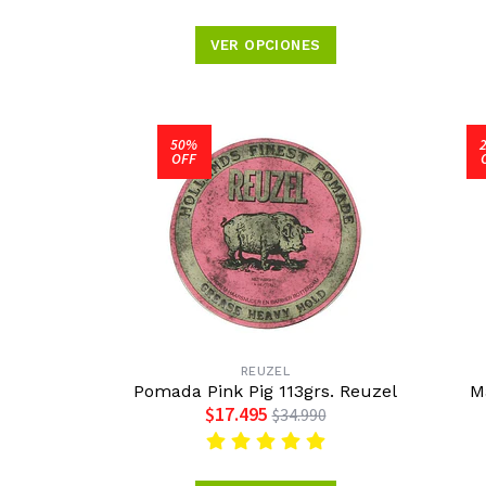
VER OPCIONES
50%
OFF
REUZEL
Pomada Pink Pig 113grs. Reuzel
M
$17.495
$34.990