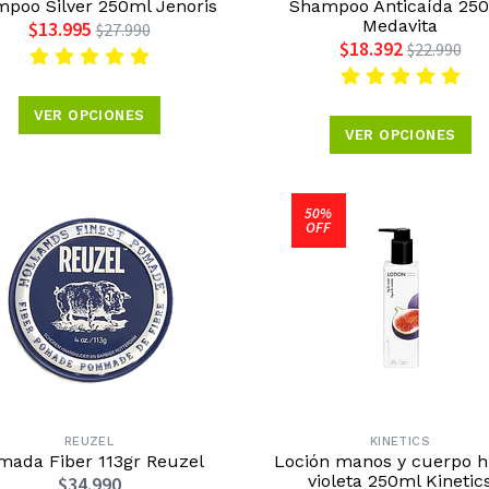
poo Silver 250ml Jenoris
Shampoo Anticaída 25
Medavita
$13.995
$27.990
$18.392
$22.990
VER OPCIONES
VER OPCIONES
50%
OFF
REUZEL
KINETICS
mada Fiber 113gr Reuzel
Loción manos y cuerpo h
violeta 250ml Kinetic
$34.990