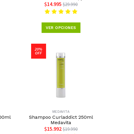
$14.995
$29.990
VER OPCIONES
20%
OFF
MEDAVITA
300ml
Shampoo Curladdict 250ml
Medavita
$15.992
$19.990