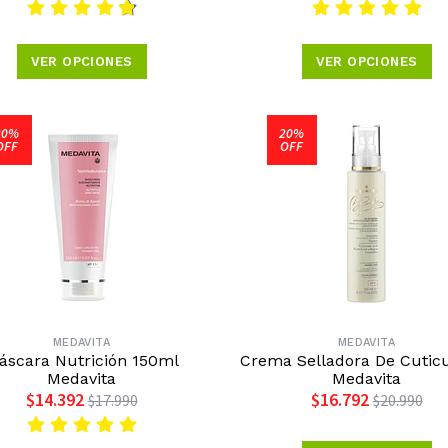
VER OPCIONES
VER OPCIONES
20%
20%
OFF
OFF
MEDAVITA
MEDAVITA
áscara Nutrición 150ml
Crema Selladora De Cuticu
Medavita
Medavita
$14.392
$16.792
$17.990
$20.990