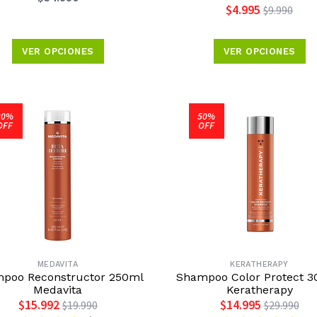
$4.995
$9.990
VER OPCIONES
VER OPCIONES
20%
50%
OFF
OFF
MEDAVITA
KERATHERAPY
poo Reconstructor 250ml
Shampoo Color Protect 
Medavita
Keratherapy
$15.992
$14.995
$19.990
$29.990