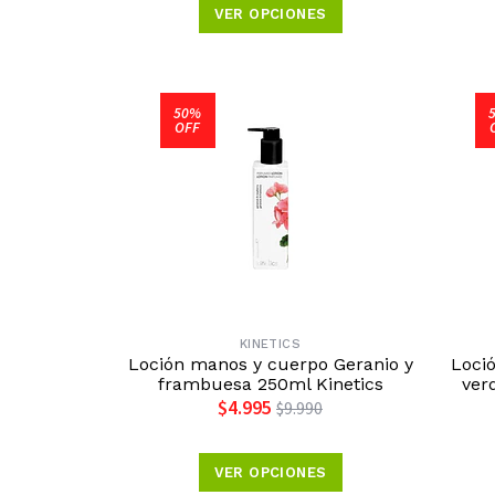
VER OPCIONES
50%
OFF
KINETICS
Loción manos y cuerpo Geranio y
Loci
frambuesa 250ml Kinetics
ver
$4.995
$9.990
VER OPCIONES