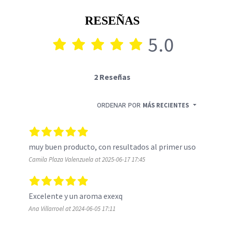
RESEÑAS
5.0
2 Reseñas
ORDENAR POR
MÁS RECIENTES
muy buen producto, con resultados al primer uso 
Camila Plaza Valenzuela at 2025-06-17 17:45
Excelente y un aroma exexq
Ana Villarroel at 2024-06-05 17:11