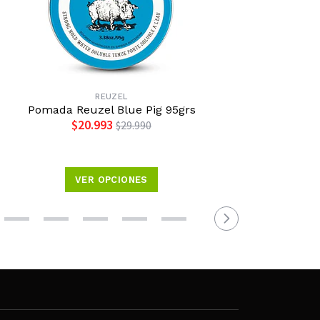
REUZEL
Pomada Reuzel Blue Pig 95grs
Po
$20.993
$29.990
VER OPCIONES