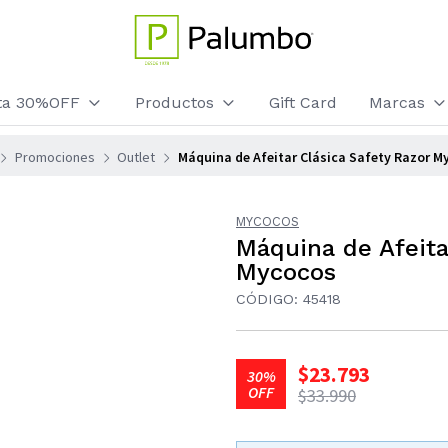
sta 30%OFF
Productos
Gift Card
Marcas
Promociones
Outlet
Máquina de Afeitar Clásica Safety Razor M
MYCOCOS
Máquina de Afeita
Mycocos
CÓDIGO: 45418
$23.793
30%
OFF
$33.990