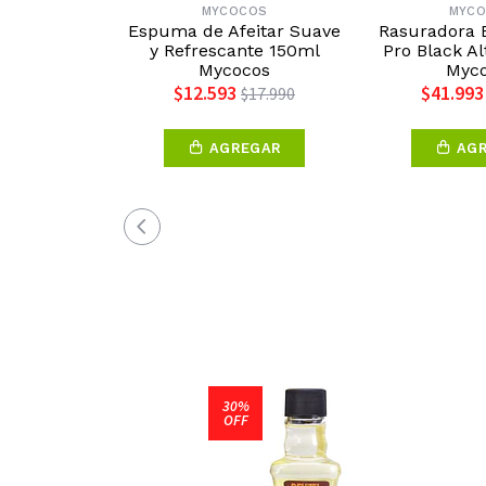
MYCOCOS
MYC
Espuma de Afeitar Suave
Rasuradora E
y Refrescante 150ml
Pro Black Al
Mycocos
Myc
$12.593
$41.993
$17.990
AGREGAR
AG
30%
OFF