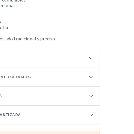
personal
o
barba
itado tradicional y preciso
ROFESIONALES
S
RANTIZADA