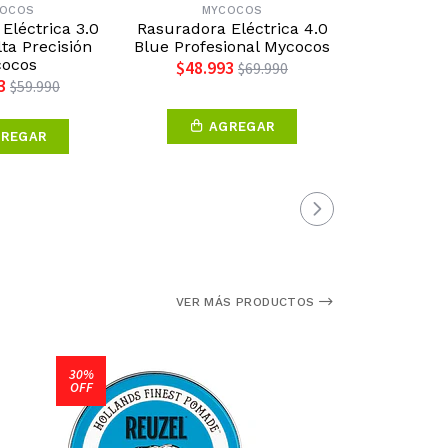
OCOS
MYCOCOS
TRUEF
Eléctrica 3.0
Rasuradora Eléctrica 4.0
Crema Par
lta Precisión
Blue Profesional Mycocos
$3.6
ocos
$48.993
$69.990
3
$59.990
AGREGAR
VER 
REGAR
VER MÁS PRODUCTOS
30%
OFF