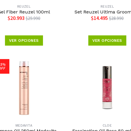
REUZEL
REUZEL
Gel Fiber Reuzel 100ml
Set Reuzel Ultima Groo
$20.993
$14.495
$29.990
$28.990
VER OPCIONES
VER OPCIONES
25%
OFF
MEDAVITA
CLOE
mpoo Oil 250ml Medavita
Fascination Oil Rose 50 ml