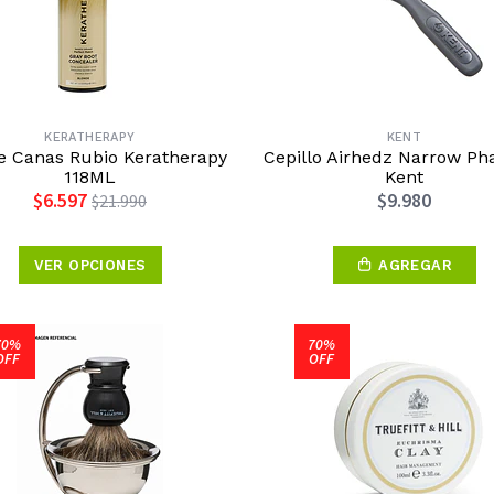
KERATHERAPY
KENT
e Canas Rubio Keratherapy
Cepillo Airhedz Narrow Pha
118ML
Kent
$6.597
$9.980
$21.990
VER OPCIONES
AGREGAR
70%
70%
OFF
OFF