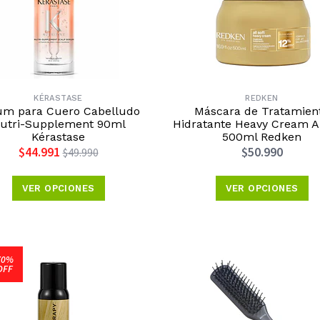
KÉRASTASE
REDKEN
um para Cuero Cabelludo
Máscara de Tratamien
utri-Supplement 90ml
Hidratante Heavy Cream Al
Kérastase
500ml Redken
$44.991
$50.990
$49.990
VER OPCIONES
VER OPCIONES
70%
OFF