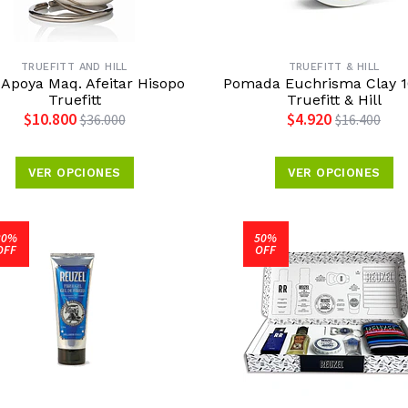
TRUEFITT AND HILL
TRUEFITT & HILL
 Apoya Maq. Afeitar Hisopo
Pomada Euchrisma Clay 
Truefitt
Truefitt & Hill
$10.800
$4.920
$36.000
$16.400
VER OPCIONES
VER OPCIONES
30%
50%
OFF
OFF