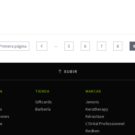
...
Primera página
5
6
7
8
SUBIR
A
TIENDA
MARCAS
Giftcards
Jenoris
os
Barbería
Keratherapy
iones
Kérastase
ne
L'Oréal Professionnel
Redken