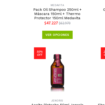
MEDAVITA
Pack Oil Shampoo 250ml +
Máscara 150ml + Thermo
Protector 150ml Medavita
$47.227
$62.970
VER OPCIONES
50%
OFF
JENORIS
Aceite Pistacho 50ml Jenoris
Sha