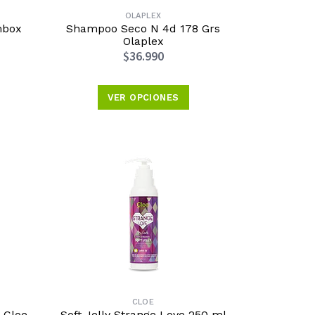
OLAPLEX
mbox
Shampoo Seco N 4d 178 Grs
Olaplex
$36.990
VER OPCIONES
CLOE
 Cloe
Soft Jelly Strange Love 250 ml