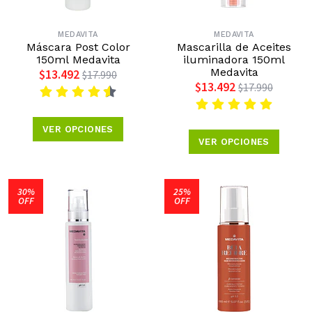
MEDAVITA
MEDAVITA
Máscara Post Color
Mascarilla de Aceites
150ml Medavita
iluminadora 150ml
Medavita
$13.492
$17.990
$13.492
$17.990
VER OPCIONES
VER OPCIONES
30%
25%
OFF
OFF