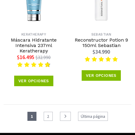
KERATHERAPY
SEBASTIAN
Máscara Hidratante
Reconstructor Potion 9
Intensiva 237ml
150ml Sebastian
Keratherapy
$34.990
$16.495
$32.990
VER OPCIONES
VER OPCIONES
1
2
Última página