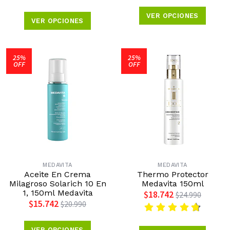
VER OPCIONES
VER OPCIONES
25%
25%
OFF
OFF
MEDAVITA
MEDAVITA
Aceite En Crema
Thermo Protector
Milagroso Solarich 10 En
Medavita 150ml
1, 150ml Medavita
$18.742
$24.990
$15.742
$20.990
VER OPCIONES