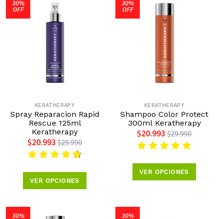
30%
30%
OFF
OFF
KERATHERAPY
KERATHERAPY
Spray Reparacion Rapid
Shampoo Color Protect
Rescue 125ml
300ml Keratherapy
Keratherapy
$20.993
$29.990
$20.993
$29.990
VER OPCIONES
VER OPCIONES
30%
30%