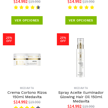
$14.992
$14.992
$19.990
$19.990
VER OPCIONES
VER OPCIONES
25%
25%
OFF
OFF
MEDAVITA
MEDAVITA
Crema Cortono Rizos
Spray Aceite Iluminador
150ml Medavita
Glowing Hair Oil 150ml
Medavita
$14.992
$19.990
$14.992
$19.990