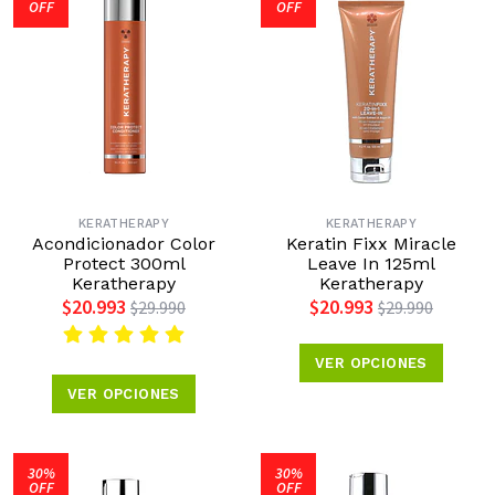
OFF
OFF
KERATHERAPY
KERATHERAPY
Acondicionador Color
Keratin Fixx Miracle
Protect 300ml
Leave In 125ml
Keratherapy
Keratherapy
$20.993
$20.993
$29.990
$29.990
VER OPCIONES
VER OPCIONES
30%
30%
OFF
OFF