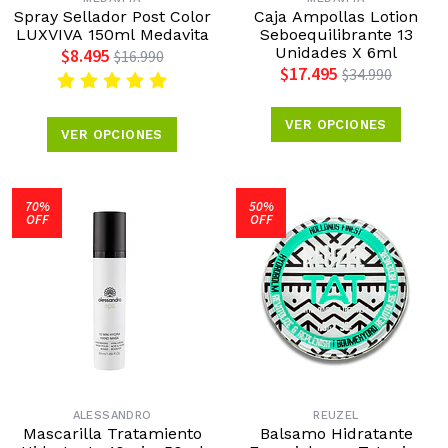
Spray Sellador Post Color
Caja Ampollas Lotion
LUXVIVA 150ml Medavita
Seboequilibrante 13
Unidades X 6ml
$8.495
$16.990
$17.495
$34.990
VER OPCIONES
VER OPCIONES
70%
50%
OFF
OFF
ALESSANDRO
REUZEL
Mascarilla Tratamiento
Balsamo Hidratante