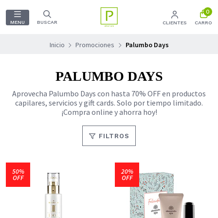
0
MENU
BUSCAR
CLIENTES
CARRO
Inicio
Promociones
Palumbo Days
PALUMBO DAYS
Aprovecha Palumbo Days con hasta 70% OFF en productos
capilares, servicios y gift cards. Solo por tiempo limitado.
¡Compra online y ahorra hoy!
FILTROS
50%
20%
OFF
OFF