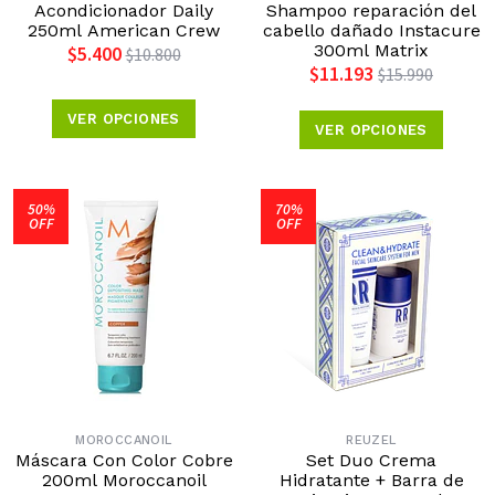
Acondicionador Daily
Shampoo reparación del
250ml American Crew
cabello dañado Instacure
300ml Matrix
$5.400
$10.800
$11.193
$15.990
VER OPCIONES
VER OPCIONES
50%
70%
OFF
OFF
MOROCCANOIL
REUZEL
Máscara Con Color Cobre
Set Duo Crema
200ml Moroccanoil
Hidratante + Barra de