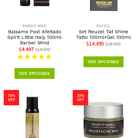
BARBER MIND
REUZEL
Balsamo Post Afeitado
Set Reuzel Tat Shine
Spirit Little Italy 100ml
Tatto 100ml+Gel 100ml
Barber Mind
$14.495
$28.990
$4.497
$14.990
VER OPCIONES
VER OPCIONES
70%
70%
OFF
OFF