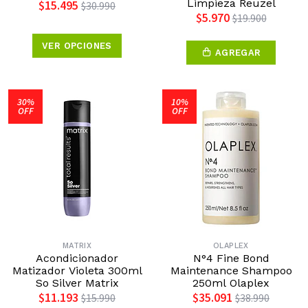
Limpieza Reuzel
$15.495
$30.990
$5.970
$19.900
VER OPCIONES
AGREGAR
30%
10%
OFF
OFF
MATRIX
OLAPLEX
Acondicionador
N°4 Fine Bond
Matizador Violeta 300ml
Maintenance Shampoo
So Silver Matrix
250ml Olaplex
$11.193
$35.091
$15.990
$38.990