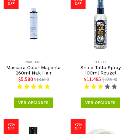
OFF
OFF
NAK HAIR
REUZEL
Mascara Color Magenta
Shine Tatto Spray
260ml Nak Hair
100ml Reuzel
$5.580
$11.495
$18.600
$22.990
VER OPCIONES
VER OPCIONES
70%
70%
OFF
OFF