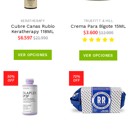
KERATHERAPY
TRUEFITT & HILL
Cubre Canas Rubio
Crema Para Bigote 15ML
Keratherapy 118ML
$3.600
$12.000
$6.597
$21.990
VER OPCIONES
VER OPCIONES
50%
70%
OFF
OFF