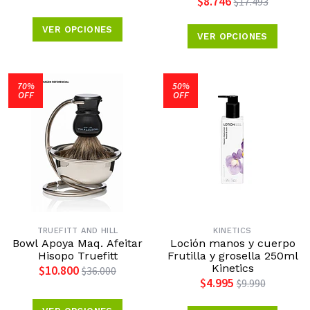
$8.746
$17.493
VER OPCIONES
VER OPCIONES
70%
50%
OFF
OFF
TRUEFITT AND HILL
KINETICS
Bowl Apoya Maq. Afeitar
Loción manos y cuerpo
Hisopo Truefitt
Frutilla y grosella 250ml
Kinetics
$10.800
$36.000
$4.995
$9.990