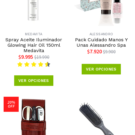
MEDAVITA
ALESSANDRO
Spray Aceite Iluminador
Pack Cuidado Manos Y
Glowing Hair Oil 150ml
Unas Alessandro Spa
Medavita
$7.920
$9.900
$9.995
$19.990
VER OPCIONES
VER OPCIONES
20%
OFF