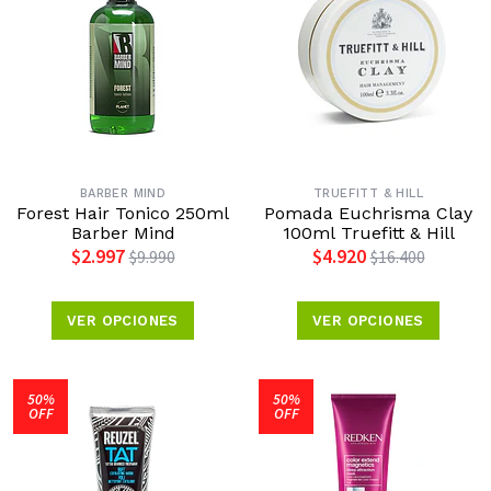
BARBER MIND
TRUEFITT & HILL
Forest Hair Tonico 250ml
Pomada Euchrisma Clay
Barber Mind
100ml Truefitt & Hill
$2.997
$4.920
$9.990
$16.400
VER OPCIONES
VER OPCIONES
50%
50%
OFF
OFF