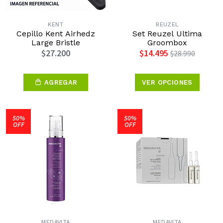
KENT
REUZEL
Cepillo Kent Airhedz
Set Reuzel Ultima
Large Bristle
Groombox
$27.200
$14.495
$28.990
AGREGAR
VER OPCIONES
50%
50%
OFF
OFF
MEDAVITA
MEDAVITA