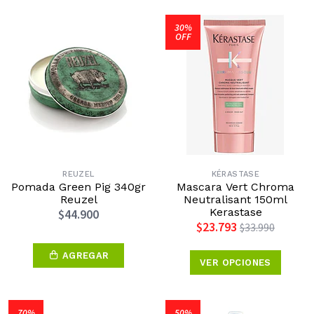
30%
OFF
REUZEL
KÉRASTASE
Pomada Green Pig 340gr
Mascara Vert Chroma
Reuzel
Neutralisant 150ml
Kerastase
$44.900
$23.793
$33.990
AGREGAR
VER OPCIONES
70%
50%