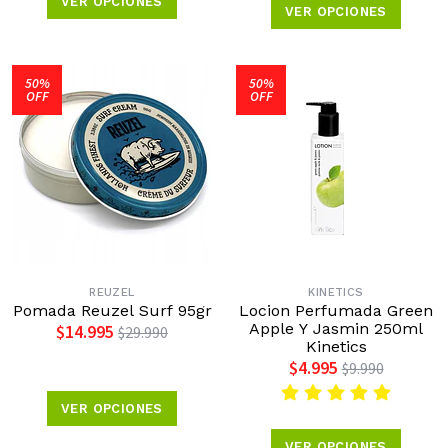
VER OPCIONES
VER OPCIONES
50%
50%
OFF
OFF
REUZEL
KINETICS
Pomada Reuzel Surf 95gr
Locion Perfumada Green
Apple Y Jasmin 250ml
$14.995
$29.990
Kinetics
$4.995
$9.990
VER OPCIONES
VER OPCIONES