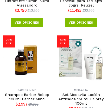
Hidratante 10min. 50ml
Especial para Tatuajes
Alessandro
35grs Reuzel
$3.750
$11.495
$12.500
$22.990
VER OPCIONES
VER OPCIONES
70%
50%
OFF
OFF
BARBER MIND
MEDAVITA
Shampoo Barber Bebop
Set Medavita Loción
100ml Barber Mind
Anticaída 150ml + Spray
100ml
$2.997
$9.990