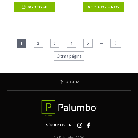
AGREGAR
VER OPCIONES
...
1
2
3
4
5
Última página
SUBIR
SÍGUENOS EN
Palumbo 2026.