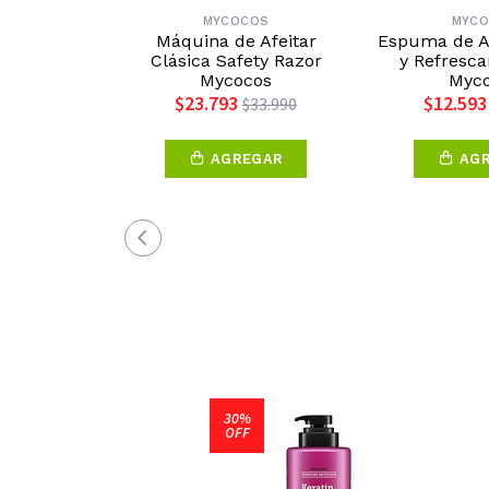
MYCOCOS
MYC
Máquina de Afeitar
Espuma de A
Clásica Safety Razor
y Refresc
Mycocos
Myc
$23.793
$12.593
$33.990
AGREGAR
AG
30%
OFF