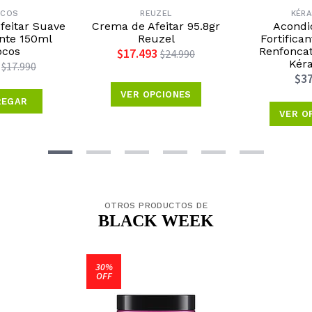
OCOS
REUZEL
KÉR
feitar Suave
Crema de Afeitar 95.8gr
Acondi
ante 150ml
Reuzel
Fortifica
ocos
Renfonca
$17.493
$24.990
Kéra
$17.990
$37
VER OPCIONES
REGAR
VER O
OTROS PRODUCTOS DE
BLACK WEEK
30%
OFF