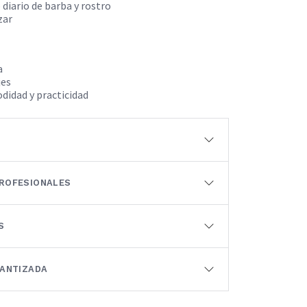
diario de barba y rostro
zar
a
jes
idad y practicidad
ROFESIONALES
S
RANTIZADA