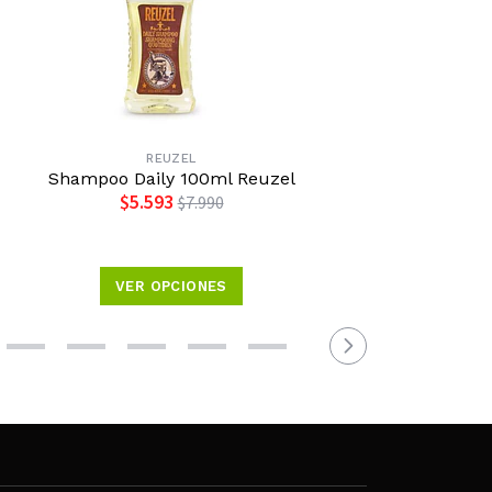
REUZEL
Shampoo Daily 100ml Reuzel
Loción M
$5.593
$7.990
VER OPCIONES