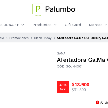
sta 30%OFF
Productos
Gift Card
Marcas
icio
Promociones
Black Friday
Afeitadora Ga.Ma GSH900 Dry GA
GAMA
Afeitadora Ga.Ma
CÓDIGO: 44001
$18.900
40%
OFF
$31.500
¡Últ