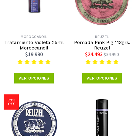
MOROCCANOIL
REUZEL
Tratamiento Violeta 25ml
Pomada Pink Pig 113grs.
Moroccanoil
Reuzel
$19.990
$24.493
$34.990
VER OPCIONES
VER OPCIONES
30%
OFF