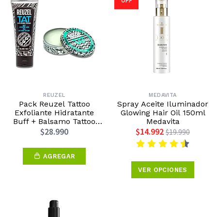
OFF
REUZEL
MEDAVITA
Pack Reuzel Tattoo
Spray Aceite Iluminador
Exfoliante Hidratante
Glowing Hair Oil 150ml
Buff + Balsamo Tattoo
Medavita
Reuzel
$28.990
$14.992
$19.990
AGREGAR
VER OPCIONES