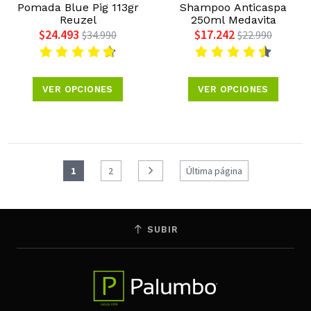
Pomada Blue Pig 113gr
Shampoo Anticaspa
Reuzel
250ml Medavita
$24.493
$17.242
$34.990
$22.990
VER OPCIONES
VER OPCIONES
1
2
Última página
SUBIR