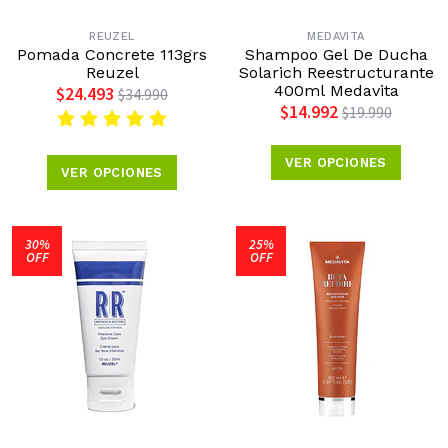
REUZEL
MEDAVITA
Pomada Concrete 113grs
Shampoo Gel De Ducha
Reuzel
Solarich Reestructurante
400ml Medavita
$24.493
$34.990
$14.992
$19.990
VER OPCIONES
VER OPCIONES
30%
25%
OFF
OFF