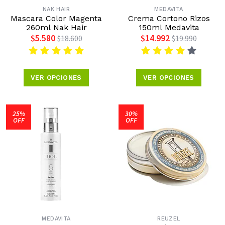
NAK HAIR
MEDAVITA
Mascara Color Magenta
Crema Cortono Rizos
260ml Nak Hair
150ml Medavita
$5.580
$14.992
$18.600
$19.990
VER OPCIONES
VER OPCIONES
25%
30%
OFF
OFF
MEDAVITA
REUZEL