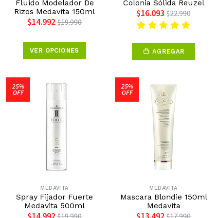
Fluido Modelador De
Colonia Sólida Reuzel
Rizos Medavita 150ml
$16.093
$22.990
$14.992
$19.990
VER OPCIONES
AGREGAR
25%
25%
OFF
OFF
MEDAVITA
MEDAVITA
Spray Fijador Fuerte
Mascara Blondie 150ml
Medavita 500ml
Medavita
$14.992
$13.492
$19.990
$17.990