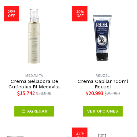
25%
30%
OFF
OFF
MEDAVITA
REUZEL
Crema Selladora De
Crema Capilar 100ml
Cuticulas Bl Medavita
Reuzel
$15.742
$20.993
$20.990
$29.990
AGREGAR
VER OPCIONES
25%