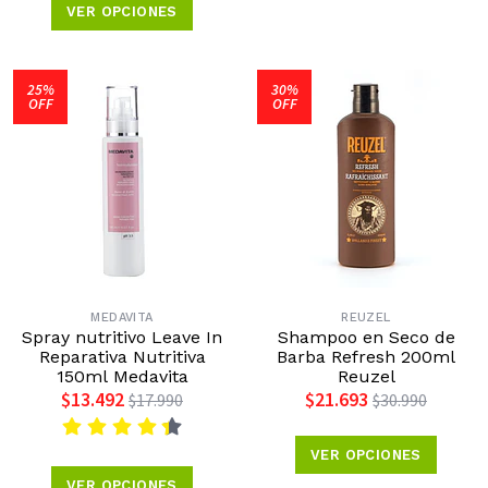
VER OPCIONES
25%
30%
OFF
OFF
MEDAVITA
REUZEL
Spray nutritivo Leave In
Shampoo en Seco de
Reparativa Nutritiva
Barba Refresh 200ml
150ml Medavita
Reuzel
$13.492
$21.693
$17.990
$30.990
VER OPCIONES
VER OPCIONES