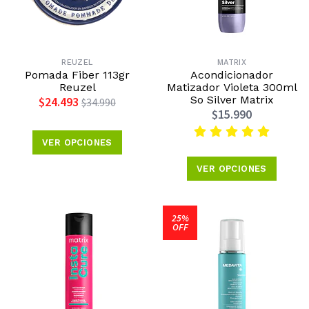
REUZEL
MATRIX
Pomada Fiber 113gr
Acondicionador
Reuzel
Matizador Violeta 300ml
So Silver Matrix
$24.493
$34.990
$15.990
VER OPCIONES
VER OPCIONES
25%
OFF