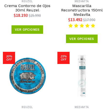
REUZEL
MEDAVITA
Crema Contorno de Ojos
Mascarilla
30ml Reuzel
Reconstructora 150ml
Medavita
$18.193
$25.990
$13.492
$17.990
VER OPCIONES
VER OPCIONES
30%
25%
OFF
OFF
REUZEL
MEDAVITA