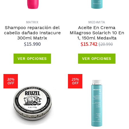
MATRIX
MEDAVITA
Shampoo reparación del
Aceite En Crema
cabello dañado Instacure
Milagroso Solarich 10 En
300ml Matrix
1, 150ml Medavita
$15.990
$15.742
$20.990
VER OPCIONES
VER OPCIONES
30%
25%
OFF
OFF