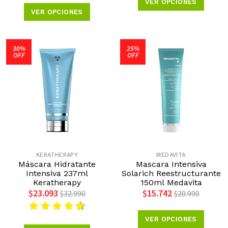
VER OPCIONES
VER OPCIONES
30%
25%
OFF
OFF
KERATHERAPY
MEDAVITA
Máscara Hidratante
Mascara Intensiva
Intensiva 237ml
Solarich Reestructurante
Keratherapy
150ml Medavita
$23.093
$15.742
$32.990
$20.990
VER OPCIONES