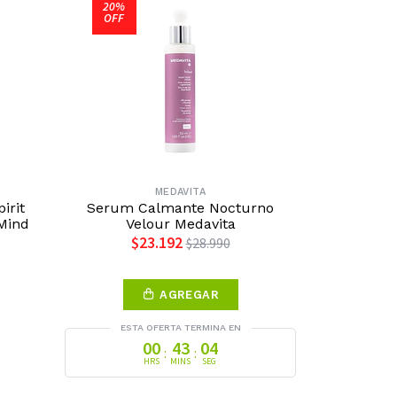
20%
OFF
MEDAVITA
irit
Serum Calmante Nocturno
 Mind
Velour Medavita
$23.192
$28.990
AGREGAR
ESTA OFERTA TERMINA EN
00
43
03
:
:
HRS
MINS
SEG