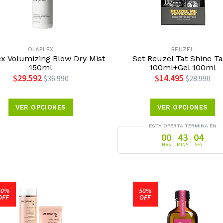
OLAPLEX
REUZEL
ex Volumizing Blow Dry Mist
Set Reuzel Tat Shine Ta
150ml
100ml+Gel 100ml
$29.592
$14.495
$36.990
$28.990
VER OPCIONES
VER OPCIONES
ESTA OFERTA TERMINA EN
00
43
03
:
:
HRS
MINS
SEG
20%
50%
OFF
OFF