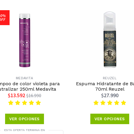
20%
OFF
MEDAVITA
REUZEL
poo de color violeta para
Espuma Hidratante de B
tralizar 250ml Medavita
70ml Reuzel
$13.592
$27.990
$16.990
VER OPCIONES
VER OPCIONES
ESTA OFERTA TERMINA EN