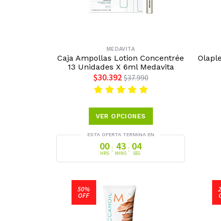
MEDAVITA
Caja Ampollas Lotion Concentrée
Olapl
13 Unidades X 6ml Medavita
$30.392
$37.990
VER OPCIONES
ESTA OFERTA TERMINA EN
00
43
03
:
:
HRS
MINS
SEG
50%
OFF