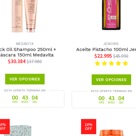
MEDAVITA
JENORIS
ck Oil Shampoo 250ml +
Aceite Pistacho 100ml Je
áscara 150ml Medavita
$22.995
$45.990
$30.384
$37.980
VER OPCIONES
VER OPCIONES
ESTA OFERTA TERMINA EN
ESTA OFERTA TERMINA EN
00
43
03
00
43
03
:
:
:
:
HRS
MINS
SEG
HRS
MINS
SEG
20%
10%
OFF
OFF