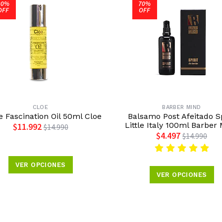
20%
70%
OFF
OFF
CLOE
BARBER MIND
e Fascination Oil 50ml Cloe
Balsamo Post Afeitado Sp
Little Italy 100ml Barber
$11.992
$14.990
$4.497
$14.990
VER OPCIONES
VER OPCIONES