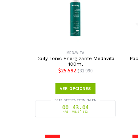
MEDAVITA
Daily Tonic Energizante Medavita
Pac
100ml
$25.592
$31.990
VER OPCIONES
ESTA OFERTA TERMINA EN
00
43
03
:
:
HRS
MINS
SEG