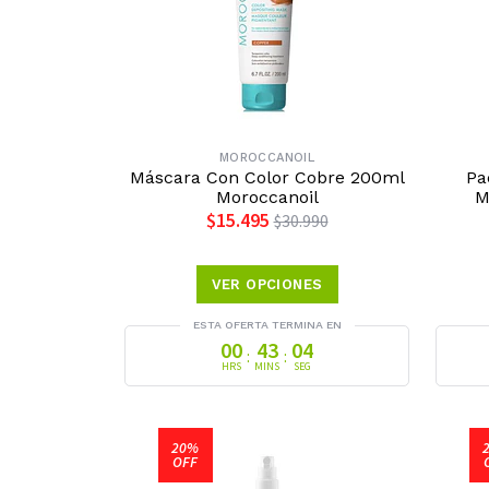
MOROCCANOIL
Máscara Con Color Cobre 200ml
Pa
Moroccanoil
M
$15.495
$30.990
VER OPCIONES
ESTA OFERTA TERMINA EN
00
43
03
:
:
HRS
MINS
SEG
20%
OFF