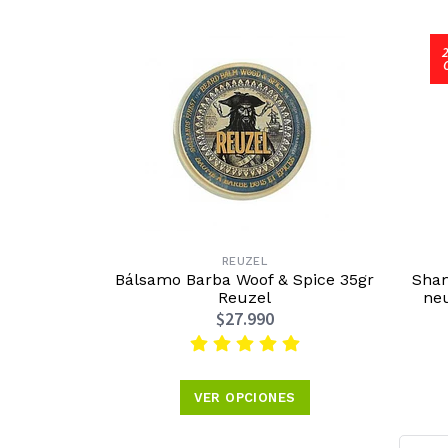
REUZEL
Bálsamo Barba Woof & Spice 35gr
Sham
Reuzel
neu
$27.990
VER OPCIONES