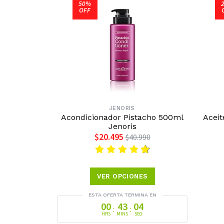
50%
OFF
JENORIS
Acondicionador Pistacho 500ml
Aceit
Jenoris
$20.495
$40.990
VER OPCIONES
ESTA OFERTA TERMINA EN
00
43
03
:
:
HRS
MINS
SEG