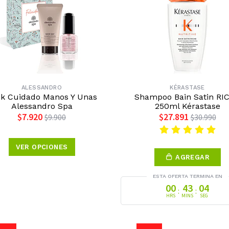
ALESSANDRO
KÉRASTASE
k Cuidado Manos Y Unas
Shampoo Bain Satin RI
Alessandro Spa
250ml Kérastase
$7.920
$27.891
$9.900
$30.990
VER OPCIONES
AGREGAR
ESTA OFERTA TERMINA EN
00
43
03
:
:
HRS
MINS
SEG