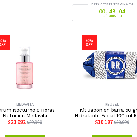
ESTA OFERTA TERMINA EN
00
43
03
:
:
HRS
MINS
SEG
20%
70%
OFF
OFF
MEDAVITA
REUZEL
erum Nocturno 8 Horas
Kit Jabón en barra 50 g
Nutricion Medavita
Hidratante Facial 100 ml 
$23.992
$10.197
$29.990
$33.990