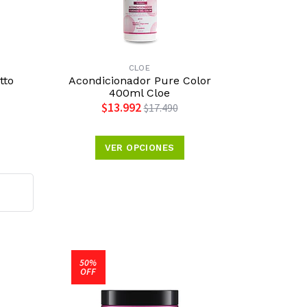
CLOE
tto
Acondicionador Pure Color
400ml Cloe
$13.992
$17.490
VER OPCIONES
50%
OFF