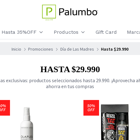
os Hasta 35%OFF
Productos
Gift Card
Marc
Inicio
Promociones
Día de Las Madres
Hasta $29.990
HASTA $29.990
as exclusivas: productos seleccionados hasta 29.990. ¡Aprovecha a
ahorra en tus compras
20%
50%
OFF
OFF