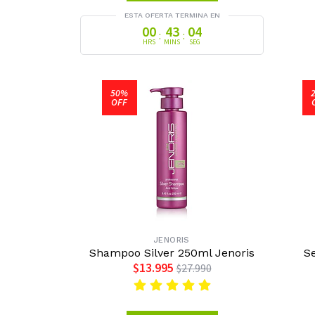
ESTA OFERTA TERMINA EN
00
43
03
:
:
HRS
MINS
SEG
50%
OFF
JENORIS
Shampoo Silver 250ml Jenoris
S
$13.995
$27.990