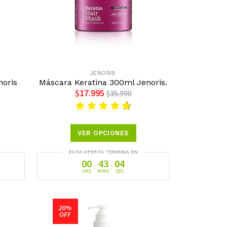
JENORIS
noris
Máscara Keratina 300ml Jenoris.
$17.995
$35.990
VER OPCIONES
ESTA OFERTA TERMINA EN
00
43
03
:
:
HRS
MINS
SEG
20%
OFF