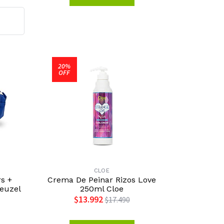
20%
OFF
CLOE
rs +
Crema De Peinar Rizos Love
Reuzel
250ml Cloe
$13.992
$17.490