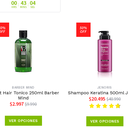
00
43
03
:
:
HRS
MINS
SEG
70%
50%
OFF
OFF
BARBER MIND
JENORIS
t Hair Tonico 250ml Barber
Shampoo Keratina 500ml J
Mind
$20.495
$40.990
$2.997
$9.990
VER OPCIONES
VER OPCIONES