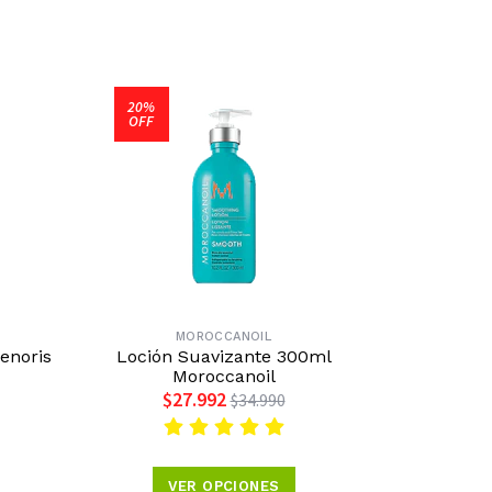
20%
OFF
MOROCCANOIL
enoris
Loción Suavizante 300ml
Moroccanoil
$27.992
$34.990
VER OPCIONES