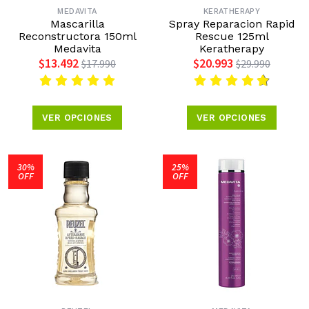
MEDAVITA
KERATHERAPY
Mascarilla
Spray Reparacion Rapid
Reconstructora 150ml
Rescue 125ml
Medavita
Keratherapy
$13.492
$20.993
$17.990
$29.990
VER OPCIONES
VER OPCIONES
30%
25%
OFF
OFF