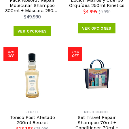
Pack Absolut Repair
Loción Manos y Cuerpo
Molecular Shampoo
Orquídea 250ml Kinetics
300ml + Máscara 250ml
$4.995
$9.990
L’Oréal Professionnel
$49.990
Edición Día de la Madre
2026
VER OPCIONES
VER OPCIONES
30%
10%
OFF
OFF
REUZEL
MOROCCANOIL
Tonico Post Afeitado
Set Travel Repair
200ml Reuzel
Shampoo 70ml +
Conditioner 70ml +
$18.193
$25.990