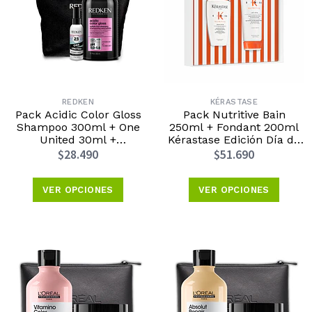
REDKEN
KÉRASTASE
Pack Acidic Color Gloss
Pack Nutritive Bain
Shampoo 300ml + One
250ml + Fondant 200ml
United 30ml +
Kérastase Edición Día de
Cosmetiquero Redken
la Madre 2026
$28.490
$51.690
Edición Día de las Madres
2026
VER OPCIONES
VER OPCIONES