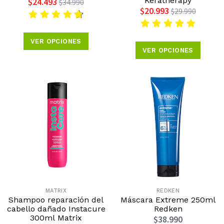
Keratherapy
$24.493
$34.990
$20.993
$29.990
VER OPCIONES
VER OPCIONES
MATRIX
REDKEN
Shampoo reparación del
Máscara Extreme 250ml
cabello dañado Instacure
Redken
300ml Matrix
$38.990