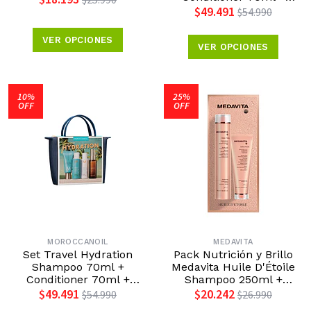
Tratamiento Original
$49.491
$54.990
25ml + Crema de Manos
40ml Moroccanoil
VER OPCIONES
Edición Día de la Madre
VER OPCIONES
2026
10%
25%
OFF
OFF
MOROCCANOIL
MEDAVITA
Set Travel Hydration
Pack Nutrición y Brillo
Shampoo 70ml +
Medavita Huile D'Étoile
Conditioner 70ml +
Shampoo 250ml +
Bruma Tratamiento 25ml
Máscara 150ml Medavita
$49.491
$20.242
$54.990
$26.990
+ Crema de Manos 40ml