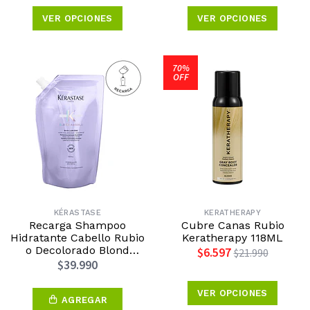
Moroccanoil Edición Día
de la Madre 2026
VER OPCIONES
VER OPCIONES
70%
OFF
KÉRASTASE
KERATHERAPY
Recarga Shampoo
Cubre Canas Rubio
Hidratante Cabello Rubio
Keratherapy 118ML
o Decolorado Blond
$6.597
$21.990
Absolu 500ml Kérastase
$39.990
VER OPCIONES
AGREGAR