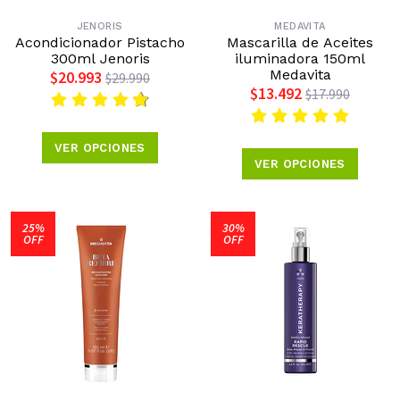
JENORIS
MEDAVITA
Acondicionador Pistacho
Mascarilla de Aceites
300ml Jenoris
iluminadora 150ml
Medavita
$20.993
$29.990
$13.492
$17.990
VER OPCIONES
VER OPCIONES
25%
30%
OFF
OFF