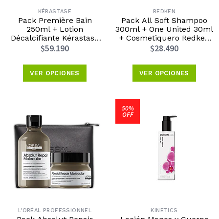
KÉRASTASE
REDKEN
Pack Première Bain
Pack All Soft Shampoo
250ml + Lotion
300ml + One United 30ml
Décalcifiante Kérastase
+ Cosmetiquero Redken
Edición Día de la Madre
Edición Día de las Madres
$59.190
$28.490
2026
2026
VER OPCIONES
VER OPCIONES
50%
OFF
L'ORÉAL PROFESSIONNEL
KINETICS