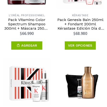
L'ORÉAL PROFESSIONNEL
KÉRASTASE
Pack Vitamino Color
Pack Genesis Bain 250ml
Spectrum Shampoo
+ Fondant 200ml
300ml + Máscara 250ml
Kérastase Edición Día de
L’Oréal Professionnel
la Madre 2026
$66.990
$68.980
Edición Día de la Madre
2026
AGREGAR
VER OPCIONES