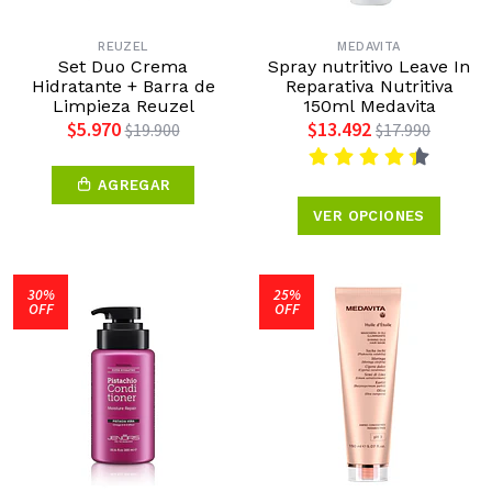
REUZEL
MEDAVITA
Set Duo Crema
Spray nutritivo Leave In
Hidratante + Barra de
Reparativa Nutritiva
Limpieza Reuzel
150ml Medavita
$5.970
$13.492
$19.900
$17.990
AGREGAR
VER OPCIONES
30%
25%
OFF
OFF