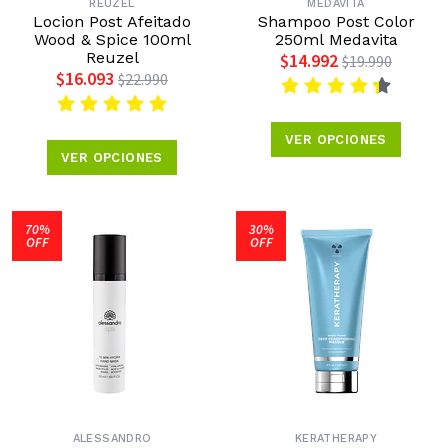
REUZEL
MEDAVITA
Locion Post Afeitado
Shampoo Post Color
Wood & Spice 100ml
250ml Medavita
Reuzel
$14.992
$19.990
$16.093
$22.990
VER OPCIONES
VER OPCIONES
70%
30%
OFF
OFF
ALESSANDRO
KERATHERAPY