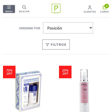
0
MENU
BUSCAR
CLIENTES
CARRO
ORDENAR POR
FILTROS
70%
25%
OFF
OFF