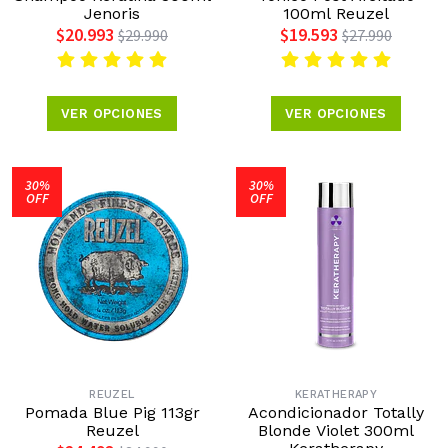
Jenoris
100ml Reuzel
$20.993
$19.593
$29.990
$27.990
VER OPCIONES
VER OPCIONES
30%
30%
OFF
OFF
REUZEL
KERATHERAPY
Pomada Blue Pig 113gr
Acondicionador Totally
Reuzel
Blonde Violet 300ml