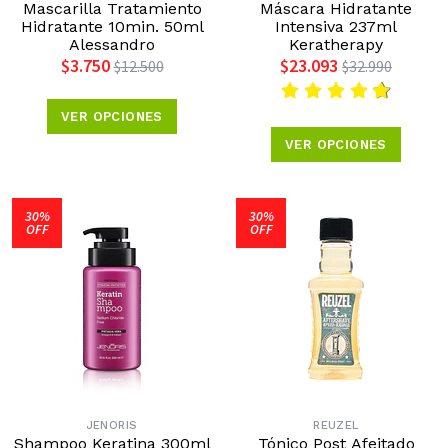
Mascarilla Tratamiento
Máscara Hidratante
Hidratante 10min. 50ml
Intensiva 237ml
Alessandro
Keratherapy
$3.750
$23.093
$12.500
$32.990
VER OPCIONES
VER OPCIONES
30%
30%
OFF
OFF
JENORIS
REUZEL
Shampoo Keratina 300ml
Tónico Post Afeitado