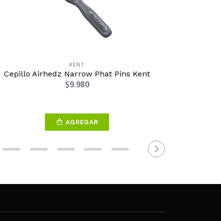
KENT
Cepillo Airhedz Narrow Phat Pins Kent
Cepil
$9.980
AGREGAR