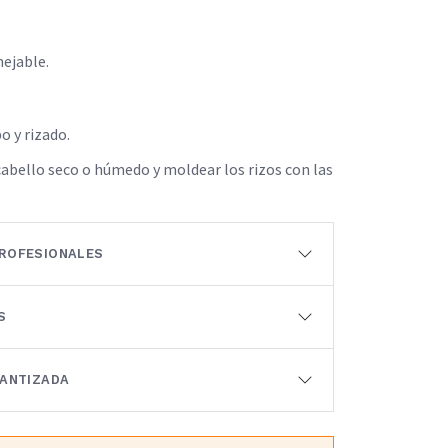
nejable.
o y rizado.
cabello seco o húmedo y moldear los rizos con las
ROFESIONALES
S
RANTIZADA