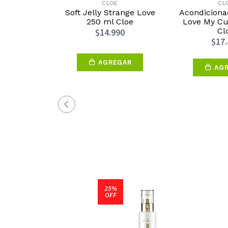
CLOE
CL
Soft Jelly Strange Love
Acondiciona
250 ml Cloe
Love My Cu
Cl
$14.990
$17
AGREGAR
AG
25%
OFF