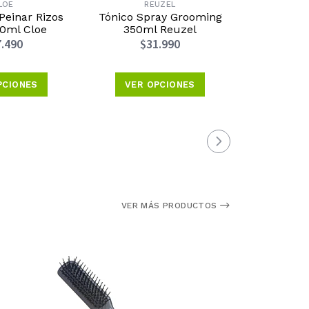
LOE
REUZEL
KÉ
einar Rizos
Tónico Spray Grooming
Spray prof
0ml Cloe
350ml Reuzel
Ondulado R
Spray Cu
.490
$31.990
190ml 
$3
PCIONES
VER OPCIONES
VER 
VER MÁS PRODUCTOS