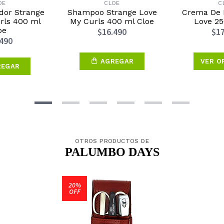
OE
CLOE
C
dor Strange
Shampoo Strange Love
Crema De P
rls 400 ml
My Curls 400 ml Cloe
Love 25
oe
$16.490
$17
.490
AGREGAR
VER O
REGAR
OTROS PRODUCTOS DE
PALUMBO DAYS
20%
OFF